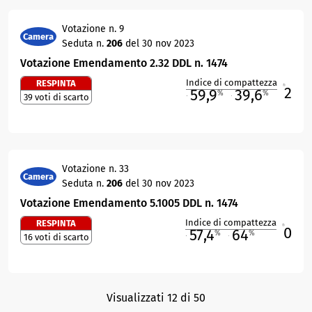
Votazione n. 9
Camera
Seduta n.
206
del 30 nov 2023
Votazione Emendamento 2.32 DDL n. 1474
Indice di compattezza
RESPINTA
2
R
59,9
39,6
%
%
39 voti di scarto
M
O
Votazione n. 33
Camera
Seduta n.
206
del 30 nov 2023
Votazione Emendamento 5.1005 DDL n. 1474
Indice di compattezza
RESPINTA
0
R
57,4
64
%
%
16 voti di scarto
M
O
Visualizzati 12 di 50