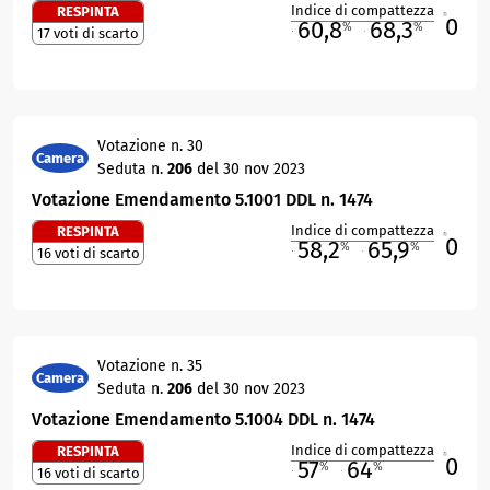
Indice di compattezza
RESPINTA
0
R
60,8
68,3
%
%
17 voti di scarto
M
O
Votazione n. 30
Camera
Seduta n.
206
del 30 nov 2023
Votazione Emendamento 5.1001 DDL n. 1474
Indice di compattezza
RESPINTA
0
R
58,2
65,9
%
%
16 voti di scarto
M
O
Votazione n. 35
Camera
Seduta n.
206
del 30 nov 2023
Votazione Emendamento 5.1004 DDL n. 1474
Indice di compattezza
RESPINTA
0
R
57
64
%
%
16 voti di scarto
M
O