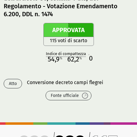
Regolamento - Votazione Emendamento
6.200, DDL n. 1474
APPROVATA
115 voti di scarto
Indice di compattezza
0
R
54,9
62,2
%
%
M
O
Conversione decreto campi flegrei
Atto
Fonte ufficiale