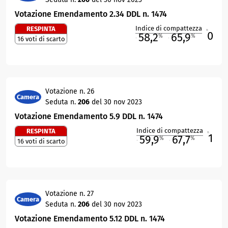
Votazione Emendamento 2.34 DDL n. 1474
Indice di compattezza
RESPINTA
0
R
58,2
65,9
%
%
16 voti di scarto
M
O
Votazione n. 26
Camera
Seduta n.
206
del 30 nov 2023
Votazione Emendamento 5.9 DDL n. 1474
Indice di compattezza
RESPINTA
1
R
59,9
67,7
%
%
16 voti di scarto
M
O
Votazione n. 27
Camera
Seduta n.
206
del 30 nov 2023
Votazione Emendamento 5.12 DDL n. 1474