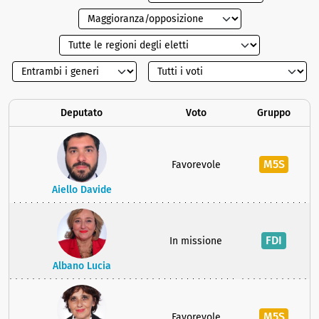
Deputato
Voto
Gruppo
M5S
Favorevole
Aiello Davide
FDI
In missione
Albano Lucia
M5S
Favorevole