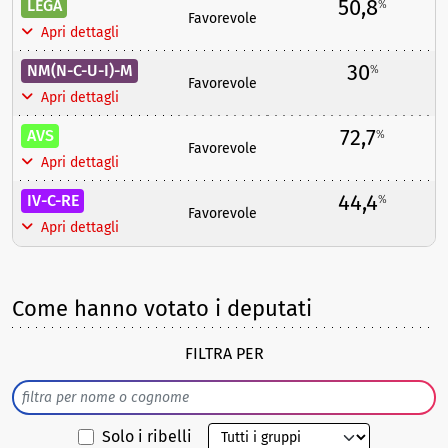
50,8
LEGA
%
Favorevole
Apri dettagli
30
NM(N-C-U-I)-M
%
Favorevole
Apri dettagli
72,7
AVS
%
Favorevole
Apri dettagli
44,4
IV-C-RE
%
Favorevole
Apri dettagli
Come hanno votato i deputati
FILTRA PER
Solo i ribelli