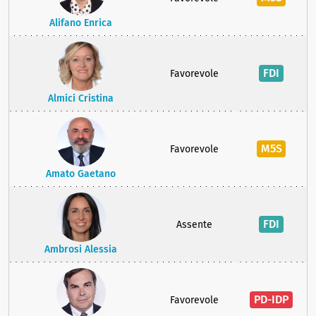
Alifano Enrica
FDI
Favorevole
Almici Cristina
M5S
Favorevole
Amato Gaetano
FDI
Assente
Ambrosi Alessia
PD-IDP
Favorevole