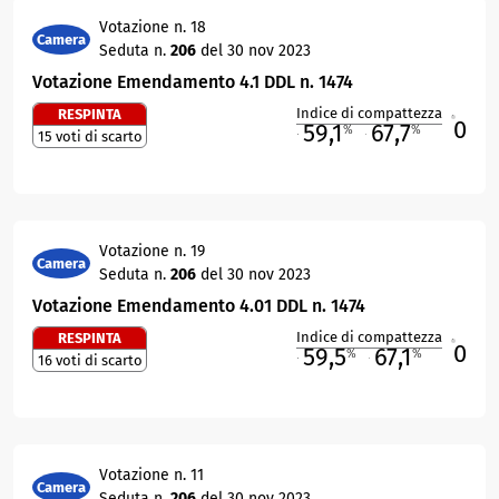
Votazione n. 18
Camera
Seduta n.
206
del 30 nov 2023
Votazione Emendamento 4.1 DDL n. 1474
Indice di compattezza
RESPINTA
0
R
59,1
67,7
%
%
15 voti di scarto
M
O
Votazione n. 19
Camera
Seduta n.
206
del 30 nov 2023
Votazione Emendamento 4.01 DDL n. 1474
Indice di compattezza
RESPINTA
0
R
59,5
67,1
%
%
16 voti di scarto
M
O
Votazione n. 11
Camera
Seduta n.
206
del 30 nov 2023