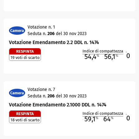
Votazione n. 1
Camera
Seduta n.
206
del 30 nov 2023
Votazione Emendamento 2.2 DDL n. 1474
Indice di compattezza
RESPINTA
0
R
54,4
56,1
%
%
19 voti di scarto
M
O
Votazione n. 7
Camera
Seduta n.
206
del 30 nov 2023
Votazione Emendamento 2.1000 DDL n. 1474
Indice di compattezza
RESPINTA
0
R
59,1
64
%
%
18 voti di scarto
M
O