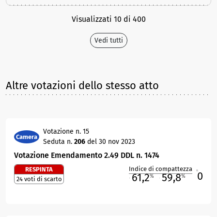
Visualizzati 10 di 400
Vedi tutti
Altre votazioni dello stesso atto
Votazione n. 15
Camera
Seduta n.
206
del 30 nov 2023
Votazione Emendamento 2.49 DDL n. 1474
Indice di compattezza
RESPINTA
0
R
61,2
59,8
%
%
24 voti di scarto
M
O