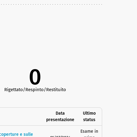
0
Rigettato/Respinto/Restituito
Data
Ultimo
presentazione
status
Esame in
 coperture e sulle