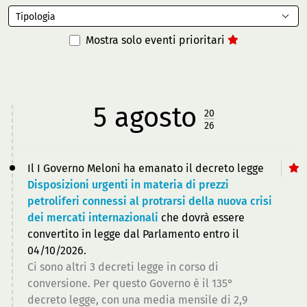
Op
gruppi
alla
govern
compatez
Tipologia
parlamentar
lista
dei
e
dei
Mostra solo eventi prioritari
gruppi
sull’ad
Scopri
sena
al
dei
di
senato
decreti
più
attuativ
5
agosto
20
Scopri
26
di
più
Il I Governo Meloni ha emanato il decreto legge
Disposizioni urgenti in materia di prezzi
petroliferi connessi al protrarsi della nuova crisi
dei mercati internazionali
che dovrà essere
convertito in legge dal Parlamento entro il
04/10/2026.
Ci sono altri 3 decreti legge in corso di
conversione. Per questo Governo è il 135°
decreto legge, con una media mensile di 2,9