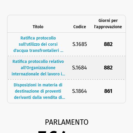
Giorni per
Titolo
Codice
l'approvazione
Ratifica protocollo
S.1685
882
sull'utilizzo dei corsi
d'acqua transfrontalieri e
dei laghi internazionali
Ratifica protocollo relativo
S.1684
882
all'Organizzazione
internazionale del lavoro in
tema di lavoro forzato e
Disposizioni in materia di
obbligatorio
S.1864
861
destinazione di proventi
derivanti dalla vendita di
prodotti
PARLAMENTO