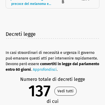
sportive
B
precoce del melanoma e
istituzione della Giornata
nazionale per la
prevenzione del melanoma
Decreti legge
In casi straordinari di necessità e urgenza il governo
può emanare questi atti per intervenire rapidamente.
Devono però essere
convertiti in legge dal parlamento
entro 60 giorni
.
Approfondisci
.
Numero totale di decreti legge
137
Vedi tutti
di cui