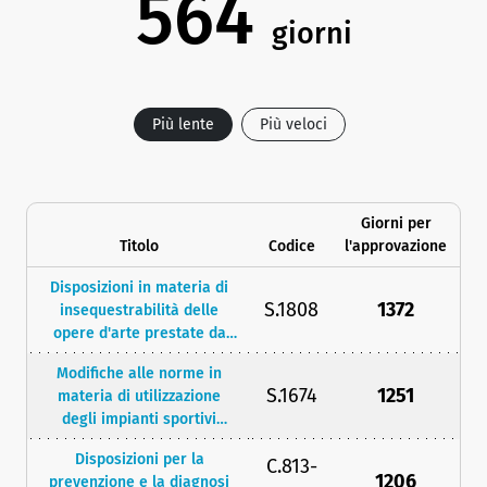
564
giorni
Più lente
Più veloci
Giorni per
Titolo
Codice
l'approvazione
Disposizioni in materia di
S.1808
1372
insequestrabilità delle
opere d'arte prestate da
Stati esteri o da enti o
Modifiche alle norme in
istituzioni culturali stranieri
S.1674
1251
materia di utilizzazione
degli impianti sportivi
scolastici da parte delle
Disposizioni per la
C.813-
associazioni o società
1206
prevenzione e la diagnosi