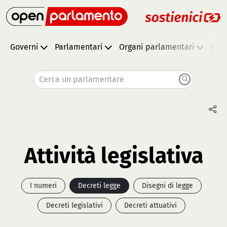
Governi
Parlamentari
Organi parlamentari
Vota
Cerca un parlamentare
Attività legislativa
I numeri
Decreti legge
Disegni di legge
Decreti legislativi
Decreti attuativi