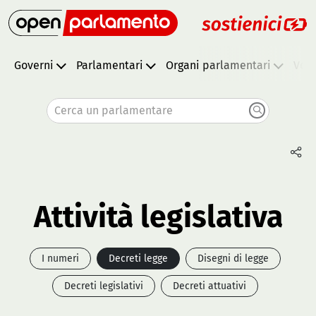
Governi
Parlamentari
Organi parlamentari
Vota
Cerca un parlamentare
Attività legislativa
I numeri
Decreti legge
Disegni di legge
Decreti legislativi
Decreti attuativi