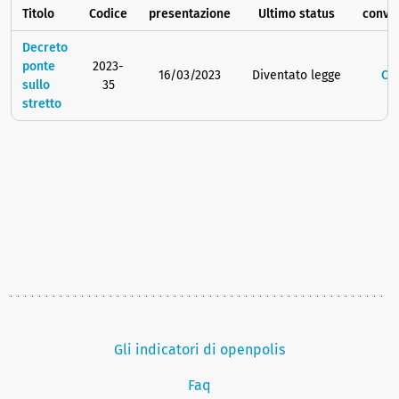
Titolo
Codice
presentazione
Ultimo status
conve
Decreto
ponte
2023-
16/03/2023
Diventato legge
C.1
sullo
35
stretto
Gli indicatori di openpolis
Faq