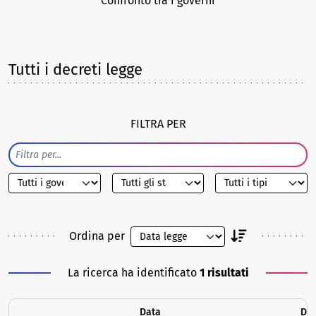
Confronto tra i governi
Tutti i decreti legge
FILTRA PER
Ordina per
La ricerca ha identificato
1 risultati
Data
DDL