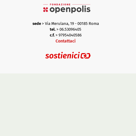
sede
> Via Merulana, 19 - 00185 Roma
tel.
> 06.53096405
c.f.
> 97954040586
Contattaci