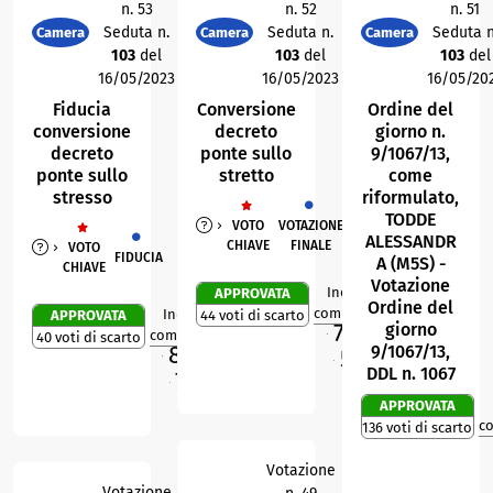
n. 53
n. 52
n. 51
Seduta n.
Seduta n.
Seduta n
Camera
Camera
Camera
103
del
103
del
103
del
16/05/2023
16/05/2023
16/05/20
Fiducia
Conversione
Ordine del
conversione
decreto
giorno n.
decreto
ponte sullo
9/1067/13,
ponte sullo
stretto
come
stresso
riformulato,
TODDE
VOTO
VOTAZIONE
ALESSANDR
CHIAVE
FINALE
VOTO
FIDUCIA
A (M5S) -
CHIAVE
Votazione
Indice di
APPROVATA
0
R
Ordine del
compattezza
Indice di
APPROVATA
44 voti di scarto
0
R
72,6
giorno
%
compattezza
40 voti di scarto
M
86,9
9/1067/13,
%
57,4
%
M
O
DDL n. 1067
76,5
%
O
APPROVATA
c
136 voti di scarto
Votazione
Votazione