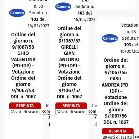
n. 49
n. 50
Seduta n.
Camera
Seduta n.
Camera
103
del
103
del
16/05/2023
Votazion
16/05/2023
Ordine del
n. 48
Ordine del
giorno n.
Seduta n
Camera
giorno n.
9/1067/57
103
del
9/1067/58
GIRELLI
16/05/20
GHIO
GIAN
VALENTINA
ANTONIO
Ordine del
(PD-IDP) -
(PD-IDP) -
giorno n.
Votazione
Votazione
9/1067/56
Ordine del
Ordine del
CASU
giorno
giorno
ANDREA (PD-
9/1067/58
9/1067/57
IDP) -
DDL n. 1067
DDL n. 1067
Votazione
Ordine del
Indice di
Indice di
RESPINTA
RESPINTA
0
2
R
R
giorno
compattezza
compattezza
28 voti di scarto
32 voti di scarto
70,9
72,2
9/1067/56
%
%
M
M
DDL n. 1067
69,8
66,7
%
%
O
O
RESPINTA
c
29 voti di scarto