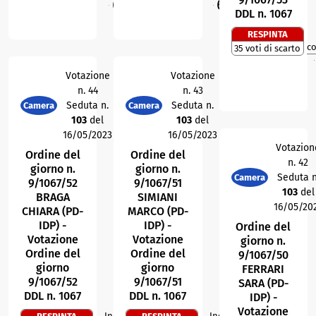
66,1
65,4
%
%
O
O
DDL n. 1067
RESPINTA
c
35 voti di scarto
M
Votazione
Votazione
n. 44
n. 43
Seduta n.
Seduta n.
Camera
Camera
103
del
103
del
16/05/2023
16/05/2023
Votazion
Ordine del
Ordine del
n. 42
giorno n.
giorno n.
Seduta n
Camera
9/1067/52
9/1067/51
103
del
BRAGA
SIMIANI
16/05/20
CHIARA (PD-
MARCO (PD-
IDP) -
IDP) -
Ordine del
Votazione
Votazione
giorno n.
Ordine del
Ordine del
9/1067/50
giorno
giorno
FERRARI
9/1067/52
9/1067/51
SARA (PD-
DDL n. 1067
DDL n. 1067
IDP) -
Votazione
Indice di
Indice di