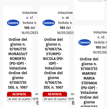
Votazione
Votazione
n. 47
n. 46
Seduta n.
Seduta n.
Camera
Camera
103
del
103
del
Votazion
16/05/2023
16/05/2023
n. 45
Ordine del
Ordine del
Seduta n
Camera
giorno n.
giorno n.
103
del
9/1067/55
9/1067/54
16/05/20
MORASSUT
STUMPO
ROBERTO
NICOLA (PD-
Ordine del
(PD-IDP) -
IDP) -
giorno n.
Votazione
Votazione
9/1067/53
Ordine del
Ordine del
MARINO
giorno
giorno
MARIA
9/1067/55
9/1067/54
STEFANIA
DDL n. 1067
DDL n. 1067
(PD-IDP) -
Votazione
Indice di
Indice di
RESPINTA
RESPINTA
1
5
R
R
Ordine del
compattezza
compattezza
34 voti di scarto
29 voti di scarto
69,6
68,8
giorno
%
%
M
M
9/1067/53