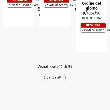
RESPINTA
RESPINTA
2
0
R
R
Ordine del
compattezza
compattezza
29 voti di scarto
27 voti di scarto
69,6
67,1
giorno
%
%
M
M
9/1067/50
66,7
65,4
%
%
O
O
DDL n. 1067
RESPINTA
c
23 voti di scarto
Visualizzati 12 di 54
Carica altri