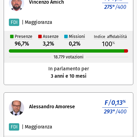
Vincenzo Amich
275°
/400
FDI
|
Maggioranza
Presenze
Assenze
Missioni
Indice affidabilità
100
96,7%
3,2%
0,2%
%
18.779 votazioni
In parlamento per
3 anni e 10 mesi
F
/
0,13
%
Alessandro Amorese
293°
/400
FDI
|
Maggioranza