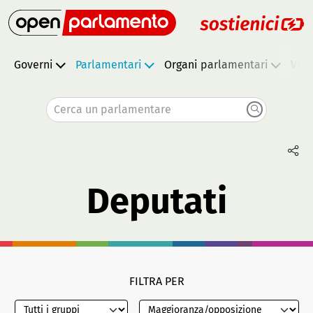
Governi
Parlamentari
Organi parlamentari
Vota
Cerca un parlamentare
Deputati
FILTRA PER