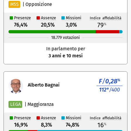
M5S
|
Opposizione
Presenze
Assenze
Missioni
Indice affidabilità
79
76,4%
20,5%
3,0%
%
18.779 votazioni
In parlamento per
3 anni e 10 mesi
F
/
0,28
%
Alberto Bagnai
112°
/400
LEGA
|
Maggioranza
Presenze
Assenze
Missioni
Indice affidabilità
16
16,9%
8,3%
74,8%
%