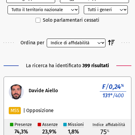
Solo parlamentari cessati
Ordina per
La ricerca ha identificato
399 risultati
F
/
0,24
%
Davide Aiello
131°
/400
M5S
|
Opposizione
Presenze
Assenze
Missioni
Indice affidabilità
75
74,3%
23,9%
1,8%
%