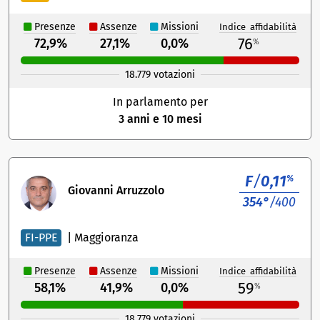
Presenze
Assenze
Missioni
Indice affidabilità
76
72,9%
27,1%
0,0%
%
18.779 votazioni
In parlamento per
3 anni e 10 mesi
F
/
0,11
%
Giovanni Arruzzolo
354°
/400
FI-PPE
|
Maggioranza
Presenze
Assenze
Missioni
Indice affidabilità
59
58,1%
41,9%
0,0%
%
18.779 votazioni