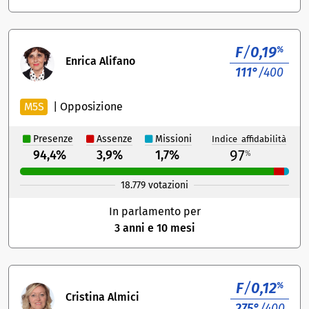
F
/
0,19
%
Enrica Alifano
111°
/400
M5S
|
Opposizione
Presenze
Assenze
Missioni
Indice affidabilità
97
94,4%
3,9%
1,7%
%
18.779 votazioni
In parlamento per
3 anni e 10 mesi
F
/
0,12
%
Cristina Almici
275°
/400