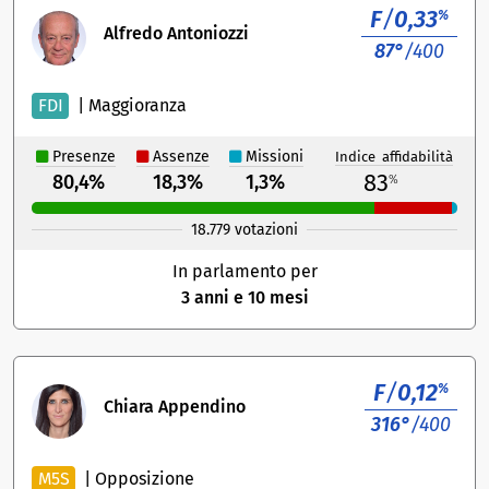
F
/
0,33
%
Alfredo Antoniozzi
87°
/400
FDI
|
Maggioranza
Presenze
Assenze
Missioni
Indice affidabilità
83
80,4%
18,3%
1,3%
%
18.779 votazioni
In parlamento per
3 anni e 10 mesi
F
/
0,12
%
Chiara Appendino
316°
/400
M5S
|
Opposizione