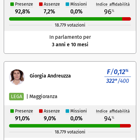
Presenze
Assenze
Missioni
Indice affidabilità
96
92,8%
7,2%
0,0%
%
18.779 votazioni
In parlamento per
3 anni e 10 mesi
F
/
0,12
%
Giorgia Andreuzza
322°
/400
LEGA
|
Maggioranza
Presenze
Assenze
Missioni
Indice affidabilità
94
91,0%
9,0%
0,0%
%
18.779 votazioni