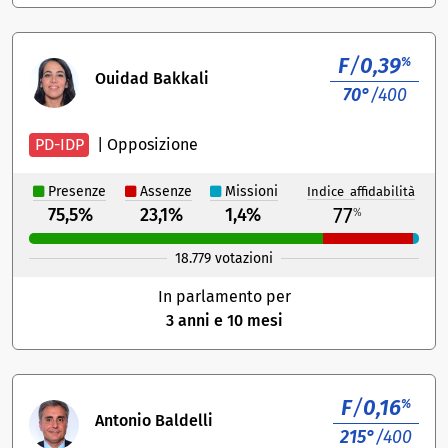
F
/
0,39
%
Ouidad Bakkali
70°
/400
PD-IDP
|
Opposizione
Presenze
Assenze
Missioni
Indice affidabilità
77
75,5%
23,1%
1,4%
%
18.779 votazioni
In parlamento per
3 anni e 10 mesi
F
/
0,16
%
Antonio Baldelli
215°
/400