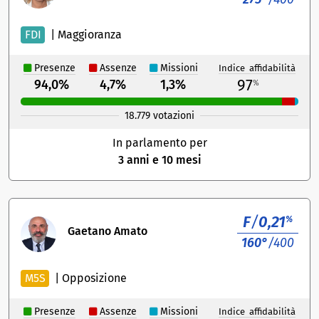
FDI
|
Maggioranza
Presenze
Assenze
Missioni
Indice affidabilità
97
94,0%
4,7%
1,3%
%
18.779 votazioni
In parlamento per
3 anni e 10 mesi
F
/
0,21
%
Gaetano Amato
160°
/400
M5S
|
Opposizione
Presenze
Assenze
Missioni
Indice affidabilità