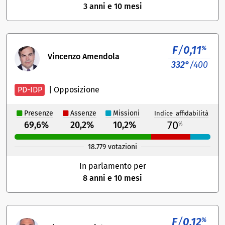
3 anni e 10 mesi
F
/
0,11
%
Vincenzo Amendola
332°
/400
PD-IDP
|
Opposizione
Presenze
Assenze
Missioni
Indice affidabilità
70
69,6%
20,2%
10,2%
%
18.779 votazioni
In parlamento per
8 anni e 10 mesi
F
/
0,12
%