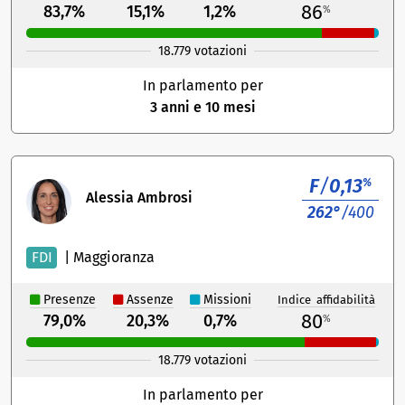
86
83,7%
15,1%
1,2%
%
18.779 votazioni
In parlamento per
3 anni e 10 mesi
F
/
0,13
%
Alessia Ambrosi
262°
/400
FDI
|
Maggioranza
Presenze
Assenze
Missioni
Indice affidabilità
80
79,0%
20,3%
0,7%
%
18.779 votazioni
In parlamento per