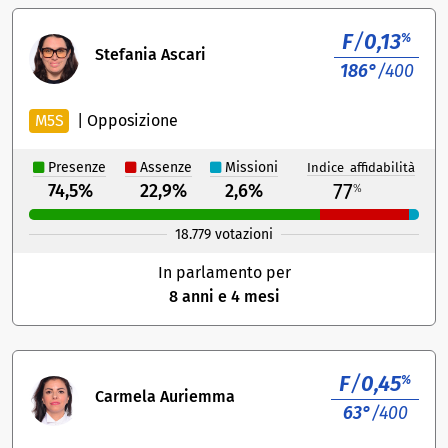
F
/
0,13
%
Stefania Ascari
186°
/400
M5S
|
Opposizione
Presenze
Assenze
Missioni
Indice affidabilità
77
74,5%
22,9%
2,6%
%
18.779 votazioni
In parlamento per
8 anni e 4 mesi
F
/
0,45
%
Carmela Auriemma
63°
/400