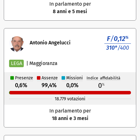
In parlamento per
8 anni e 5 mesi
F
/
0,12
%
Antonio Angelucci
310°
/400
LEGA
|
Maggioranza
Presenze
Assenze
Missioni
Indice affidabilità
0
0,6%
99,4%
0,0%
%
18.779 votazioni
In parlamento per
18 anni e 3 mesi