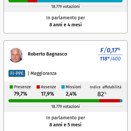
18.779 votazioni
In parlamento per
8 anni e 4 mesi
F
/
0,17
%
Roberto Bagnasco
118°
/400
FI-PPE
|
Maggioranza
Presenze
Assenze
Missioni
Indice affidabilità
82
79,7%
17,9%
2,4%
%
18.779 votazioni
In parlamento per
8 anni e 5 mesi