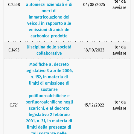
Iter da
C.2558
automezzi aziendali e di
04/08/2025
avviare
oneri di
immatricolazione dei
veicoli in rapporto alle
emissioni di anidride
carbonica prodotte
Disciplina delle società
Iter da
C.1493
18/10/2023
collaborative
avviare
Modifiche al decreto
legislativo 3 aprile 2006,
n. 152, in materia di
limiti di emissione di
sostanze
polifluoroalchiliche e
perfluoroalchiliche negli
Iter da
C.721
15/12/2022
scarichi, e al decreto
avviare
legislativo 2 febbraio
2001, n. 31, in materia di
limiti della presenza di
tali sostanze nelle