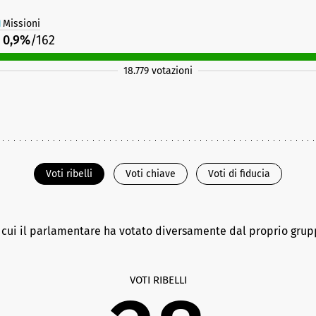
Missioni
0,9%
/162
18.779 votazioni
Voti ribelli
Voti chiave
Voti di fiducia
n cui il parlamentare ha votato diversamente dal proprio gru
VOTI RIBELLI