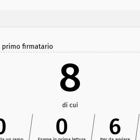
e primo firmatario
8
di cui
0
0
6
 da un ramo
Esame in prima lettura
Iter da avviare