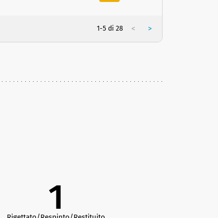
<
>
1-5 di 28
1
Rigettato/Respinto/Restituito