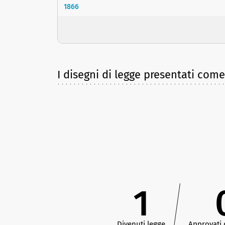
1866
I disegni di legge presentati com
1
Divenuti legge
Approvati