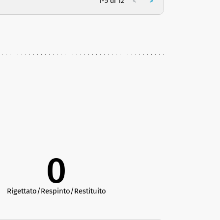
<
>
1-5 di 12
0
Rigettato/Respinto/Restituito