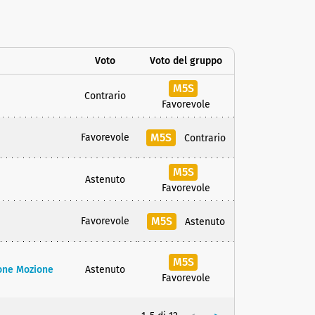
Voto
Voto del gruppo
M5S
Contrario
Favorevole
M5S
Favorevole
Contrario
M5S
Astenuto
Favorevole
M5S
Favorevole
Astenuto
M5S
ione Mozione
Astenuto
Favorevole