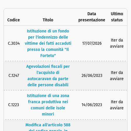
Data
Ultimo
Codice
Titolo
presentazione
status
Istituzione di un fondo
per l'indennizzo delle
Iter da
C.3034
vittime dei fatti accaduti
17/07/2026
avviare
presso la comunità "Il
Forteto"
Agevolazioni fiscali per
l'acquisto di
Iter da
C.1247
26/06/2023
autocaravan da parte
avviare
delle persone disabili
Istituzione di una zona
franca produttiva nei
Iter da
C.1223
14/06/2023
comuni delle isole
avviare
minori
Modifica all'articolo 588