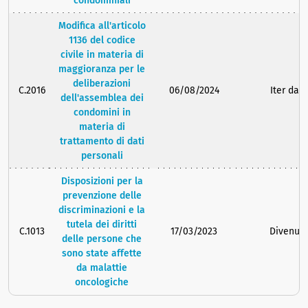
condominiali
Modifica all'articolo
1136 del codice
civile in materia di
maggioranza per le
deliberazioni
C.2016
06/08/2024
Iter da 
dell'assemblea dei
condomini in
materia di
trattamento di dati
personali
Disposizioni per la
prevenzione delle
discriminazioni e la
tutela dei diritti
C.1013
17/03/2023
Divenuto
delle persone che
sono state affette
da malattie
oncologiche