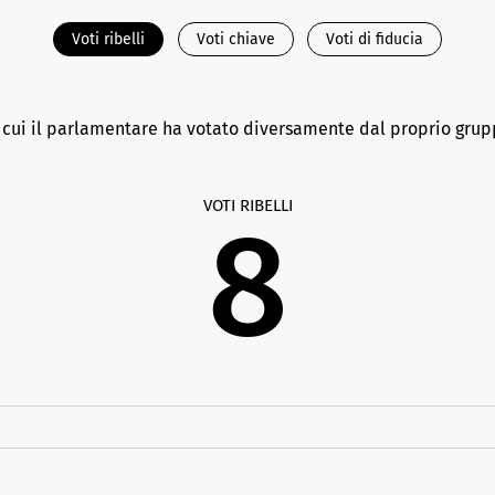
Voti ribelli
Voti chiave
Voti di fiducia
n cui il parlamentare ha votato diversamente dal proprio gru
VOTI RIBELLI
8