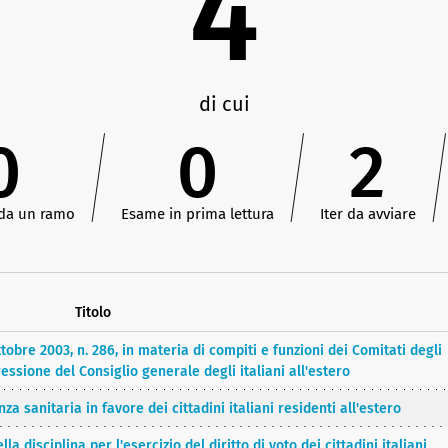
4
di cui
0
0
2
 da un ramo
Esame in prima lettura
Iter da avviare
Titolo
ttobre 2003, n. 286, in materia di compiti e funzioni dei Comitati degli
pressione del Consiglio generale degli italiani all'estero
za sanitaria in favore dei cittadini italiani residenti all'estero
a disciplina per l'esercizio del diritto di voto dei cittadini italiani