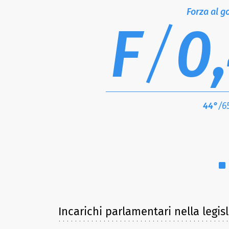
Forza al g
F
/
0
44°
/6
Incarichi parlamentari nella legis