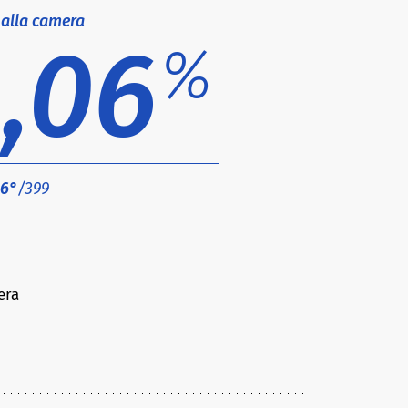
 alla camera
,06
%
6°
/399
era