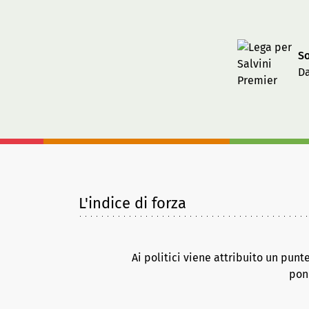
So
Da
L'indice di forza
Ai politici viene attribuito un punt
pond