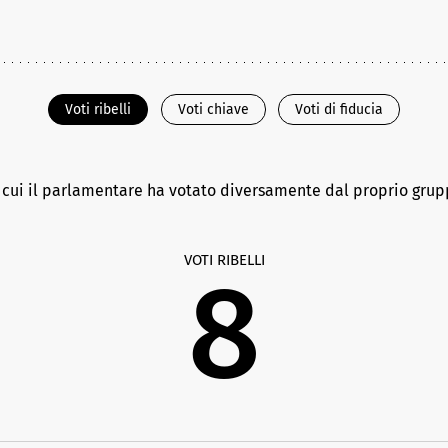
Voti ribelli
Voti chiave
Voti di fiducia
n cui il parlamentare ha votato diversamente dal proprio gru
VOTI RIBELLI
8