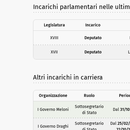
Incarichi parlamentari nelle ultim
Legislatura
Incarico
XVIII
Deputato
XVII
Deputato
Altri incarichi in carriera
Organizzazione
Ruolo
Perio
Sottosegretario
I Governo Meloni
Dal
31/10
di Stato
Sottosegretario
Dal
25/02/
I Governo Draghi
di Stato
22/10/