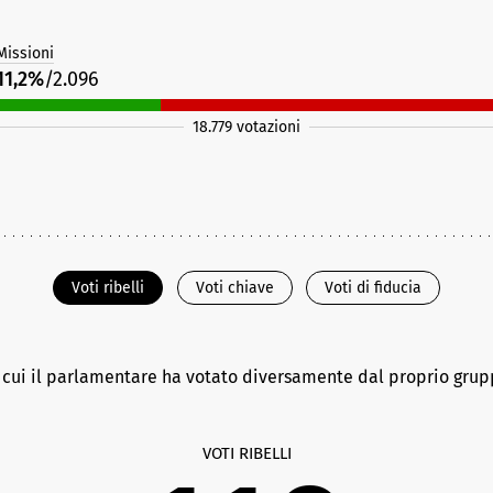
issioni
11,2%
/2.096
18.779 votazioni
Voti ribelli
Voti chiave
Voti di fiducia
n cui il parlamentare ha votato diversamente dal proprio gru
VOTI RIBELLI