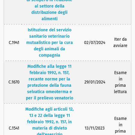
al settore della
distribuzione degli
alimenti
Istituzione del servizio
sanitario veterinario
Iter da
C.1941
mutualistico per la cura
02/07/2024
avviare
degli animali da
compagnia
Modifiche alla legge 11
febbraio 1992, n. 157,
Esame
recante norme per la
in
C.1670
29/01/2024
protezione della fauna
prima
selvatica omeoterma e
lettura
per il prelievo venatorio
Modifiche agli articoli 12,
13 e 22 della legge 11
Esame
febbraio 1992, n. 157, in
in
C.1541
materia di divieto
13/11/2023
prima
dell'esercizio