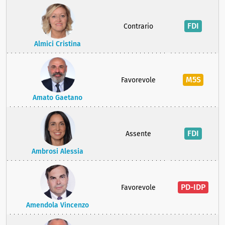
FDI
Contrario
Almici Cristina
M5S
Favorevole
Amato Gaetano
FDI
Assente
Ambrosi Alessia
PD-IDP
Favorevole
Amendola Vincenzo