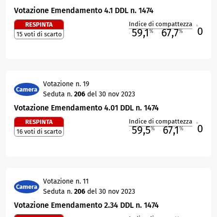
Votazione Emendamento 4.1 DDL n. 1474
Indice di compattezza
RESPINTA
0
R
59,1
67,7
%
%
15 voti di scarto
M
O
Votazione n. 19
Camera
Seduta n.
206
del 30 nov 2023
Votazione Emendamento 4.01 DDL n. 1474
Indice di compattezza
RESPINTA
0
R
59,5
67,1
%
%
16 voti di scarto
M
O
Votazione n. 11
Camera
Seduta n.
206
del 30 nov 2023
Votazione Emendamento 2.34 DDL n. 1474