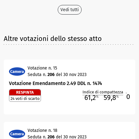
Vedi tutti
Altre votazioni dello stesso atto
Votazione n. 15
Camera
Seduta n.
206
del 30 nov 2023
Votazione Emendamento 2.49 DDL n. 1474
Indice di compattezza
RESPINTA
0
R
61,2
59,8
%
%
24 voti di scarto
M
O
Votazione n. 18
Camera
Seduta n.
206
del 30 nov 2023