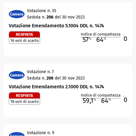
Votazione n. 35
Camera
Seduta n.
206
del 30 nov 2023
Votazione Emendamento 5.1004 DDL n. 1474
Indice di compattezza
RESPINTA
0
R
57
64
%
%
16 voti di scarto
M
O
Votazione n. 7
Camera
Seduta n.
206
del 30 nov 2023
Votazione Emendamento 2.1000 DDL n. 1474
Indice di compattezza
RESPINTA
0
R
59,1
64
%
%
18 voti di scarto
M
O
Votazione n. 9