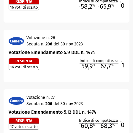
Indice di compattezza
RESPINTA
0
R
58,2
65,9
%
%
16 voti di scarto
M
O
Votazione n. 26
Camera
Seduta n.
206
del 30 nov 2023
Votazione Emendamento 5.9 DDL n. 1474
Indice di compattezza
RESPINTA
1
R
59,9
67,7
%
%
16 voti di scarto
M
O
Votazione n. 27
Camera
Seduta n.
206
del 30 nov 2023
Votazione Emendamento 5.12 DDL n. 1474
Indice di compattezza
RESPINTA
0
R
60,8
68,3
%
%
17 voti di scarto
M
O