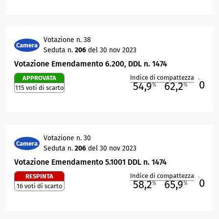
Votazione n. 38
Camera
Seduta n.
206
del 30 nov 2023
Votazione Emendamento 6.200, DDL n. 1474
Indice di compattezza
APPROVATA
0
R
54,9
62,2
%
%
115 voti di scarto
M
O
Votazione n. 30
Camera
Seduta n.
206
del 30 nov 2023
Votazione Emendamento 5.1001 DDL n. 1474
Indice di compattezza
RESPINTA
0
R
58,2
65,9
%
%
16 voti di scarto
M
O