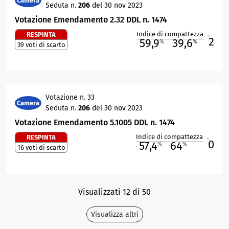
Camera
Seduta n.
206
del 30 nov 2023
Votazione Emendamento 2.32 DDL n. 1474
Indice di compattezza
RESPINTA
2
R
59,9
39,6
%
%
39 voti di scarto
M
O
Votazione n. 33
Camera
Seduta n.
206
del 30 nov 2023
Votazione Emendamento 5.1005 DDL n. 1474
Indice di compattezza
RESPINTA
0
R
57,4
64
%
%
16 voti di scarto
M
O
Visualizzati 12 di 50
Visualizza altri