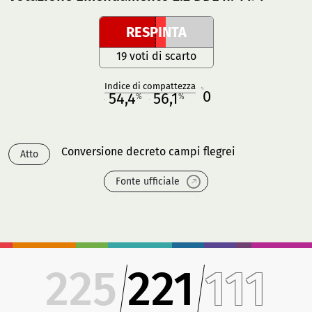
RESPINTA
19 voti di scarto
Indice di compattezza
0
R
54,4
56,1
%
%
M
O
Conversione decreto campi flegrei
Atto
Fonte ufficiale
225
221
111