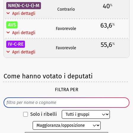
40
NM(N-C-U-I)-M
%
Contrario
Apri dettagli
63,6
AVS
%
Favorevole
Apri dettagli
55,6
IV-C-RE
%
Favorevole
Apri dettagli
Come hanno votato i deputati
FILTRA PER
Solo i ribelli