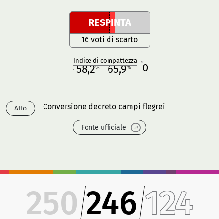
RESPINTA
16 voti di scarto
Indice di compattezza
0
R
58,2
65,9
%
%
M
O
Conversione decreto campi flegrei
Atto
Fonte ufficiale
250
246
124