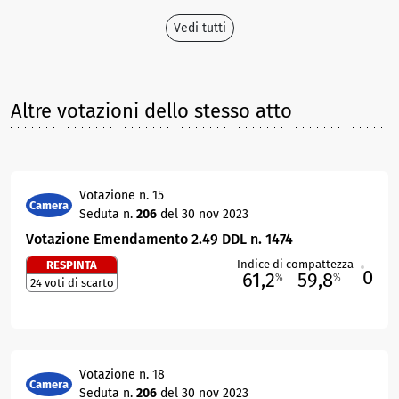
Vedi tutti
Altre votazioni dello stesso atto
Votazione n. 15
Camera
Seduta n.
206
del 30 nov 2023
Votazione Emendamento 2.49 DDL n. 1474
Indice di compattezza
RESPINTA
0
R
61,2
59,8
%
%
24 voti di scarto
M
O
Votazione n. 18
Camera
Seduta n.
206
del 30 nov 2023