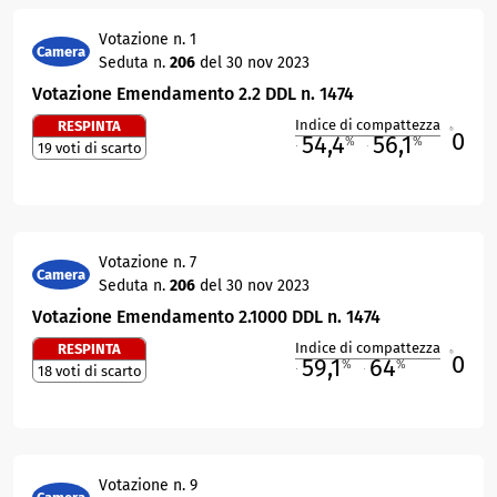
Votazione n. 1
Camera
Seduta n.
206
del 30 nov 2023
Votazione Emendamento 2.2 DDL n. 1474
Indice di compattezza
RESPINTA
0
R
54,4
56,1
%
%
19 voti di scarto
M
O
Votazione n. 7
Camera
Seduta n.
206
del 30 nov 2023
Votazione Emendamento 2.1000 DDL n. 1474
Indice di compattezza
RESPINTA
0
R
59,1
64
%
%
18 voti di scarto
M
O
Votazione n. 9