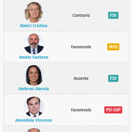
FDI
Contrario
Almici Cristina
M5S
Favorevole
Amato Gaetano
FDI
Assente
Ambrosi Alessia
PD-IDP
Favorevole
Amendola Vincenzo