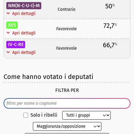
50
NM(N-C-U-I)-M
%
Contrario
Apri dettagli
72,7
AVS
%
Favorevole
Apri dettagli
66,7
IV-C-RE
%
Favorevole
Apri dettagli
Come hanno votato i deputati
FILTRA PER
Solo i ribelli