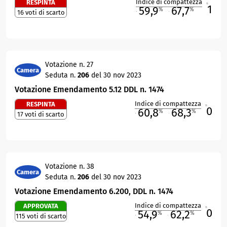
Indice di compattezza
RESPINTA
1
R
59,9
67,7
%
%
16 voti di scarto
M
O
Votazione n. 27
Camera
Seduta n.
206
del 30 nov 2023
Votazione Emendamento 5.12 DDL n. 1474
Indice di compattezza
RESPINTA
0
R
60,8
68,3
%
%
17 voti di scarto
M
O
Votazione n. 38
Camera
Seduta n.
206
del 30 nov 2023
Votazione Emendamento 6.200, DDL n. 1474
Indice di compattezza
APPROVATA
0
R
54,9
62,2
%
%
115 voti di scarto
M
O