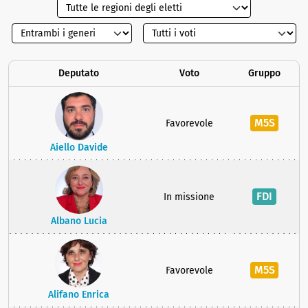
Deputato
Voto
Gruppo
M5S
Favorevole
Aiello Davide
FDI
In missione
Albano Lucia
M5S
Favorevole
Alifano Enrica