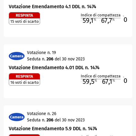
Votazione Emendamento 4.1 DDL n. 1474
Indice di compattezza
RESPINTA
0
R
59,1
67,7
%
%
15 voti di scarto
M
O
Votazione n. 19
Camera
Seduta n.
206
del 30 nov 2023
Votazione Emendamento 4.01 DDL n. 1474
Indice di compattezza
RESPINTA
0
R
59,5
67,1
%
%
16 voti di scarto
M
O
Votazione n. 26
Camera
Seduta n.
206
del 30 nov 2023
Votazione Emendamento 5.9 DDL n. 1474