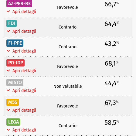
66,7
AZ-PER-RE
%
Favorevole
Apri dettagli
64,4
FDI
%
Contrario
Apri dettagli
43,2
FI-PPE
%
Contrario
Apri dettagli
68,1
PD-IDP
%
Favorevole
Apri dettagli
44,4
MISTO
%
Non valutabile
Apri dettagli
67,3
M5S
%
Favorevole
Apri dettagli
58,5
LEGA
%
Contrario
Apri dettagli