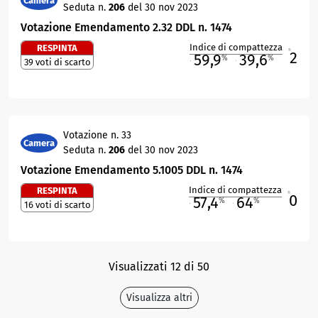
Camera
Seduta n.
206
del 30 nov 2023
Votazione Emendamento 2.32 DDL n. 1474
Indice di compattezza
RESPINTA
2
R
59,9
39,6
%
%
39 voti di scarto
M
O
Votazione n. 33
Camera
Seduta n.
206
del 30 nov 2023
Votazione Emendamento 5.1005 DDL n. 1474
Indice di compattezza
RESPINTA
0
R
57,4
64
%
%
16 voti di scarto
M
O
Visualizzati 12 di 50
Visualizza altri