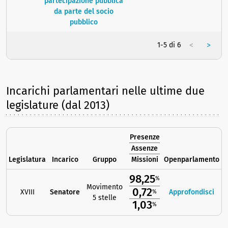
partecipazione pubblica
da parte del socio
pubblico
<
>
1-5 di 6
Incarichi parlamentari nelle ultime due
legislature (dal 2013)
Presenze
Assenze
Legislatura
Incarico
Gruppo
Missioni
Openparlamento
98,25
%
Movimento
0,72
XVIII
Senatore
Approfondisci
%
5 stelle
1,03
%