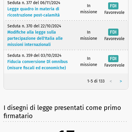
Seduta n. 377 del 06/11/2024
FDI
In
Legge quadro in materia di
missione
Favorevole
ricostruzione post-calamità
Seduta n. 370 del 22/10/2024
FDI
Modifiche alla legge sulla
In
partecipazione dell'Italia alle
missione
Favorevole
missioni internazionali
Seduta n. 359 del 03/10/2024
FDI
In
Fiducia conversione Dl omnibus
missione
Favorevole
(misure fiscali ed economiche)
<
>
1-5 di 133
I disegni di legge presentati come primo
firmatario