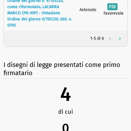
Ordine del giorno n. 9/705/20,
FDI
come riformulato, LACARRA
Astenuto
MARCO (PD-IDP) - Votazione
Favorevole
Ordine del giorno 9/705/20, DDL n.
0705
<
>
1-5 di 6
I disegni di legge presentati come primo
firmatario
4
di cui
0