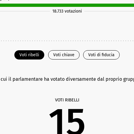
18.733 votazioni
Voti ribelli
Voti chiave
Voti di fiducia
n cui il parlamentare ha votato diversamente dal proprio gru
VOTI RIBELLI
15