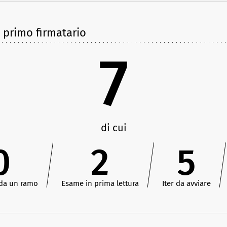
e primo firmatario
7
di cui
0
2
5
 da un ramo
Esame in prima lettura
Iter da avviare