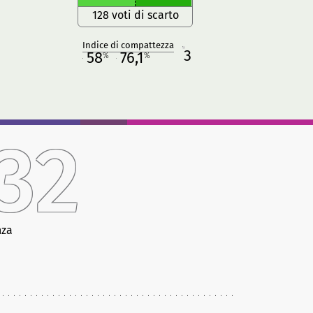
128 voti di scarto
Indice di compattezza
3
R
58
76,1
%
%
M
O
32
nza