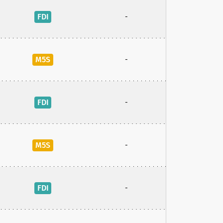
FDI
-
M5S
-
FDI
-
M5S
-
FDI
-