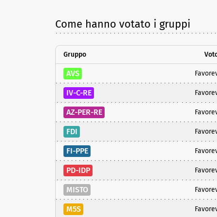
Come hanno votato i gruppi
Gruppo
Vot
AVS
Favore
IV-C-RE
Favore
AZ-PER-RE
Favore
FDI
Favore
FI-PPE
Favore
PD-IDP
Favore
MISTO
Favore
M5S
Favore