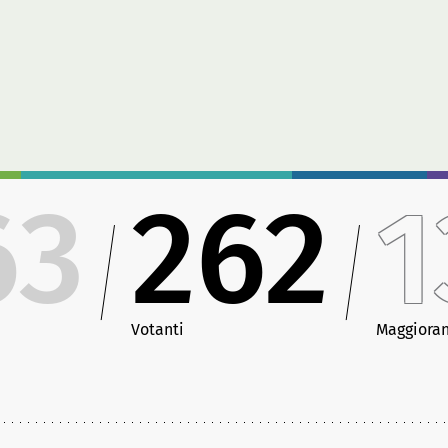
63
262
1
Votanti
Maggiora