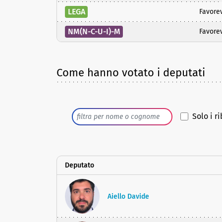
LEGA
Favore
NM(N-C-U-I)-M
Favore
Come hanno votato i deputati
Solo i ri
Deputato
Aiello Davide