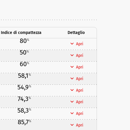
Indice di compattezza
Dettaglio
80
%
Apri
50
%
Apri
60
%
Apri
58,1
%
Apri
54,9
%
Apri
74,3
%
Apri
58,3
%
Apri
85,7
%
Apri