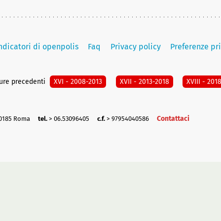
indicatori di openpolis
Faq
Privacy policy
Preferenze pr
ture precedenti
XVI - 2008-2013
XVII - 2013-2018
XVIII - 201
Contattaci
00185 Roma
tel.
> 06.53096405
c.f.
> 97954040586