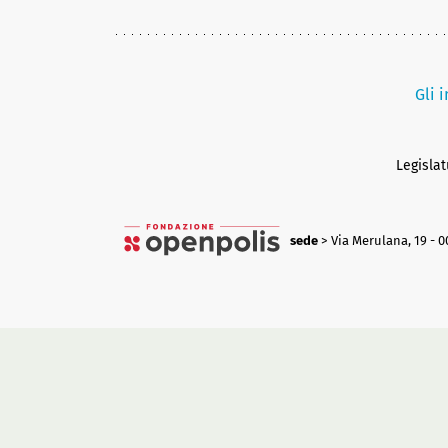
Gli 
Legisla
sede
> Via Merulana, 19 - 