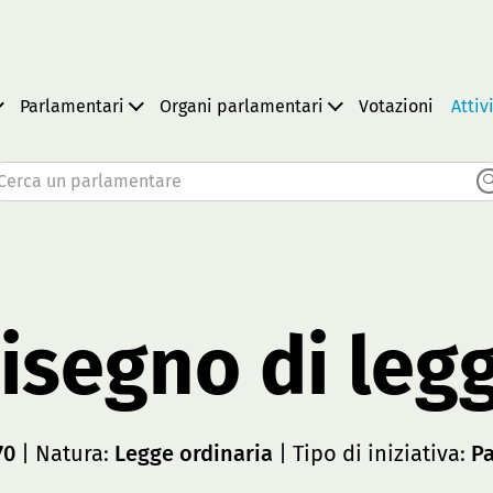
Parlamentari
Organi parlamentari
Votazioni
Attiv
Cerca un parlamentare
isegno di leg
70
| Natura:
Legge ordinaria
| Tipo di iniziativa:
P