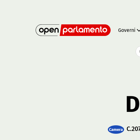
Governi
D
C.20
Camera