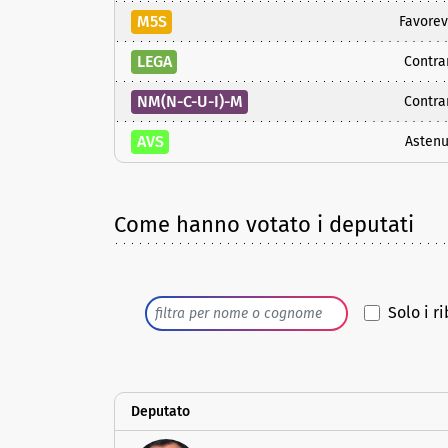
M5S
Favorev
LEGA
Contra
NM(N-C-U-I)-M
Contra
AVS
Astenu
Come hanno votato i deputati
Solo i ri
Deputato