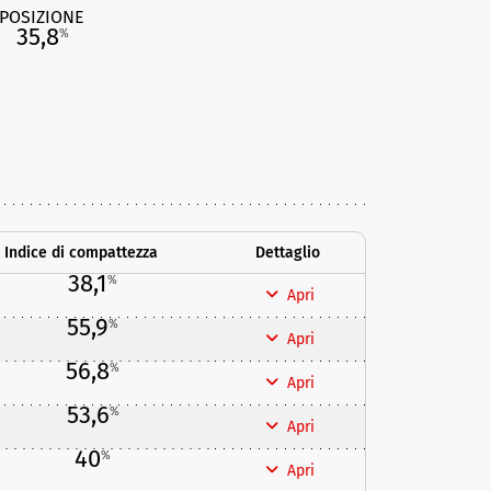
POSIZIONE
35,8
%
Indice di compattezza
Dettaglio
38,1
%
Apri
55,9
%
Apri
56,8
%
Apri
53,6
%
Apri
40
%
Apri