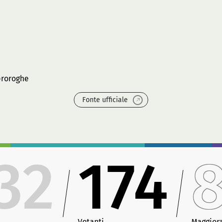
proroghe
Fonte ufficiale
32
174
Votanti
Maggior