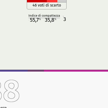
46 voti di scarto
Indice di compattezza
3
R
55,7
35,8
%
%
M
O
88
anza