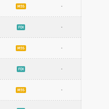
M5S
-
FDI
-
M5S
-
FDI
-
M5S
-