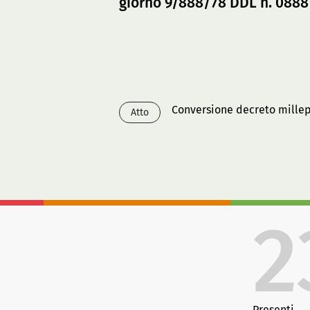
giorno 9/888/78 DDL n. 0888
Conversione decreto mille
Atto
2
Presenti