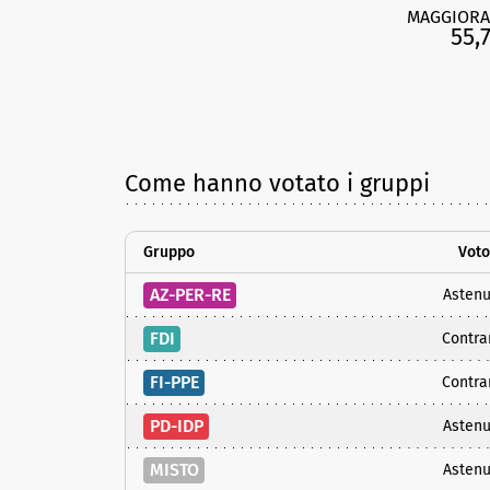
MAGGIORA
55,
Come hanno votato i gruppi
Gruppo
Voto
AZ-PER-RE
Astenu
FDI
Contra
FI-PPE
Contra
PD-IDP
Astenu
MISTO
Astenu