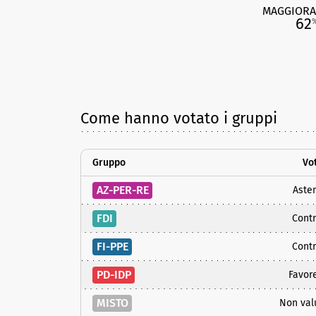
MAGGIORA
62
Come hanno votato i gruppi
Gruppo
Vo
AZ-PER-RE
Aste
FDI
Contr
FI-PPE
Contr
PD-IDP
Favor
MISTO
Non val