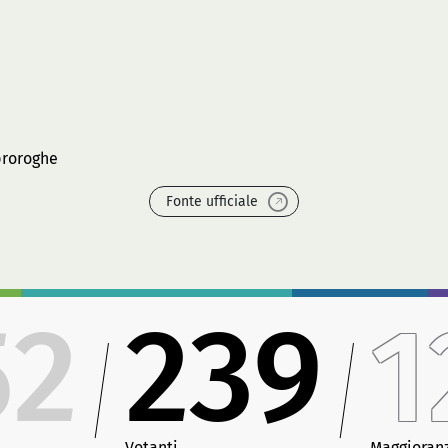
proroghe
Fonte ufficiale
52
239
1
Votanti
Maggioran