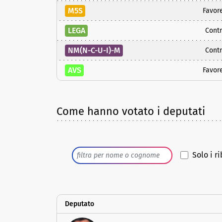
M5S
Favor
LEGA
Contr
NM(N-C-U-I)-M
Contr
AVS
Favor
Come hanno votato i deputati
Solo i ri
Deputato