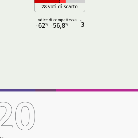
28 voti di scarto
Indice di compattezza
3
R
62
56,8
%
%
M
O
20
za