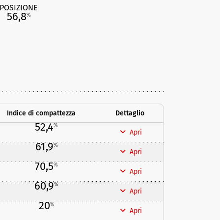
POSIZIONE
56,8
%
Indice di compattezza
Dettaglio
52,4
%
Apri
61,9
%
Apri
70,5
%
Apri
60,9
%
Apri
20
%
Apri