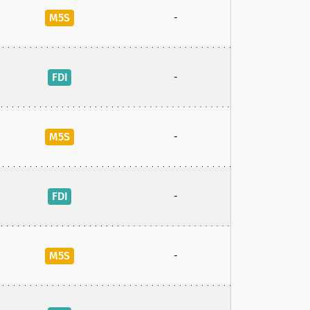
M5S
-
FDI
-
M5S
-
FDI
-
M5S
-