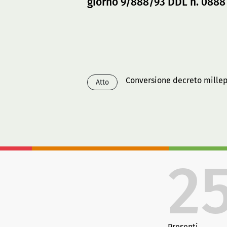
giorno 9/888/93 DDL n. 0888
Conversione decreto mille
Atto
2
Presenti