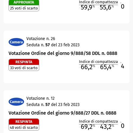
Indice di compattezza
APPROVATA
0
R
59,9
55,6
%
%
25 voti di scarto
M
O
Votazione n. 26
Camera
Seduta n.
57
del 23 feb 2023
Votazione Ordine del giorno 9/888/58 DDL n. 0888
Indice di compattezza
RESPINTA
4
R
66,2
65,4
%
%
33 voti di scarto
M
O
Votazione n. 12
Camera
Seduta n.
57
del 23 feb 2023
Votazione Ordine del giorno 9/888/27 DDL n. 0888
Indice di compattezza
RESPINTA
0
R
69,2
43,2
%
%
48 voti di scarto
M
O