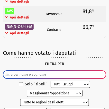
Apri dettagli
81,8
AVS
%
Favorevole
Apri dettagli
66,7
NM(N-C-U-I)-M
%
Contrario
Apri dettagli
Come hanno votato i deputati
FILTRA PER
Solo i ribelli