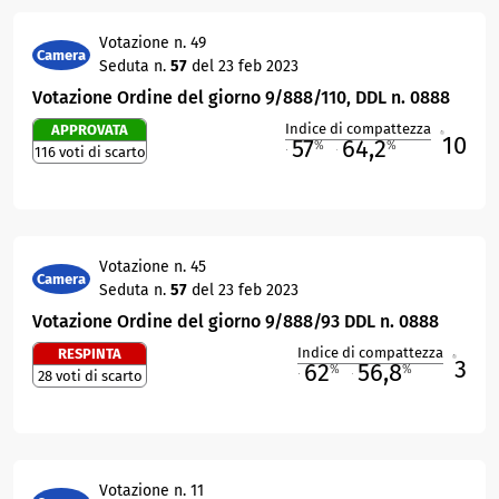
Votazione n. 49
Camera
Seduta n.
57
del 23 feb 2023
Votazione Ordine del giorno 9/888/110, DDL n. 0888
Indice di compattezza
APPROVATA
10
R
57
64,2
%
%
116 voti di scarto
M
O
Votazione n. 45
Camera
Seduta n.
57
del 23 feb 2023
Votazione Ordine del giorno 9/888/93 DDL n. 0888
Indice di compattezza
RESPINTA
3
R
62
56,8
%
%
28 voti di scarto
M
O
Votazione n. 11