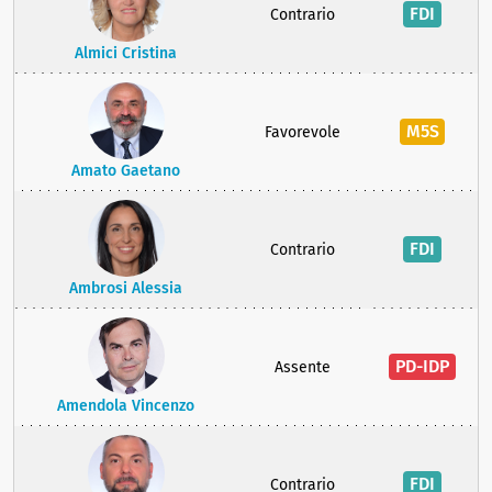
FDI
Contrario
Almici Cristina
M5S
Favorevole
Amato Gaetano
FDI
Contrario
Ambrosi Alessia
PD-IDP
Assente
Amendola Vincenzo
FDI
Contrario