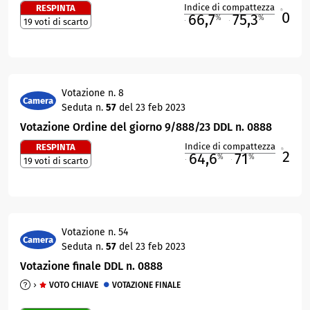
Indice di compattezza
RESPINTA
0
R
66,7
75,3
%
%
19 voti di scarto
M
O
Votazione n. 8
Camera
Seduta n.
57
del 23 feb 2023
Votazione Ordine del giorno 9/888/23 DDL n. 0888
Indice di compattezza
RESPINTA
2
R
64,6
71
%
%
19 voti di scarto
M
O
Votazione n. 54
Camera
Seduta n.
57
del 23 feb 2023
Votazione finale DDL n. 0888
VOTO CHIAVE
VOTAZIONE FINALE