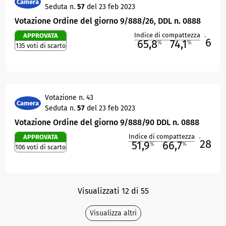
Camera
Seduta n.
57
del 23 feb 2023
Votazione Ordine del giorno 9/888/26, DDL n. 0888
Indice di compattezza
APPROVATA
6
R
65,8
74,1
%
%
135 voti di scarto
M
O
Votazione n. 43
Camera
Seduta n.
57
del 23 feb 2023
Votazione Ordine del giorno 9/888/90 DDL n. 0888
Indice di compattezza
APPROVATA
28
R
51,9
66,7
%
%
106 voti di scarto
M
O
Visualizzati 12 di 55
Visualizza altri