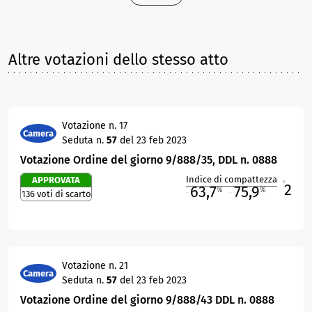
Altre votazioni dello stesso atto
Votazione n. 17
Camera
Seduta n.
57
del 23 feb 2023
Votazione Ordine del giorno 9/888/35, DDL n. 0888
Indice di compattezza
APPROVATA
2
R
63,7
75,9
%
%
136 voti di scarto
M
O
Votazione n. 21
Camera
Seduta n.
57
del 23 feb 2023
Votazione Ordine del giorno 9/888/43 DDL n. 0888