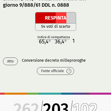
giorno 9/888/61 DDL n. 0888
RESPINTA
54 voti di scarto
Indice di compattezza
1
R
65,4
36,4
%
%
M
O
Conversione decreto milleproroghe
Atto
Fonte ufficiale
262
203
102