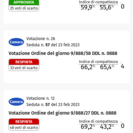
Indice di compattezza
APPROVATA
0
R
59,9
55,6
%
%
25 voti di scarto
M
O
Votazione n. 26
Camera
Seduta n.
57
del 23 feb 2023
Votazione Ordine del giorno 9/888/58 DDL n. 0888
Indice di compattezza
RESPINTA
4
R
66,2
65,4
%
%
33 voti di scarto
M
O
Votazione n. 12
Camera
Seduta n.
57
del 23 feb 2023
Votazione Ordine del giorno 9/888/27 DDL n. 0888
Indice di compattezza
RESPINTA
0
R
69,2
43,2
%
%
48 voti di scarto
M
O