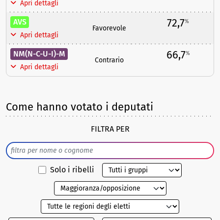
Apri dettagli
72,7
AVS
%
Favorevole
Apri dettagli
66,7
NM(N-C-U-I)-M
%
Contrario
Apri dettagli
Come hanno votato i deputati
FILTRA PER
Solo i ribelli