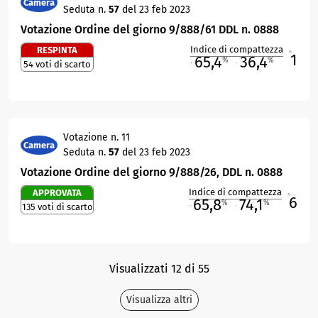
Camera
Seduta n.
57
del 23 feb 2023
Votazione Ordine del giorno 9/888/61 DDL n. 0888
Indice di compattezza
RESPINTA
1
R
65,4
36,4
%
%
54 voti di scarto
M
O
Votazione n. 11
Camera
Seduta n.
57
del 23 feb 2023
Votazione Ordine del giorno 9/888/26, DDL n. 0888
Indice di compattezza
APPROVATA
6
R
65,8
74,1
%
%
135 voti di scarto
M
O
Visualizzati 12 di 55
Visualizza altri