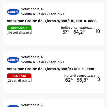
Votazione n. 49
Camera
Seduta n.
57
del 23 feb 2023
Votazione Ordine del giorno 9/888/110, DDL n. 0888
Indice di compattezza
APPROVATA
10
R
57
64,2
%
%
116 voti di scarto
M
O
Votazione n. 45
Camera
Seduta n.
57
del 23 feb 2023
Votazione Ordine del giorno 9/888/93 DDL n. 0888
Indice di compattezza
RESPINTA
3
R
62
56,8
%
%
28 voti di scarto
M
O
Votazione n. 28