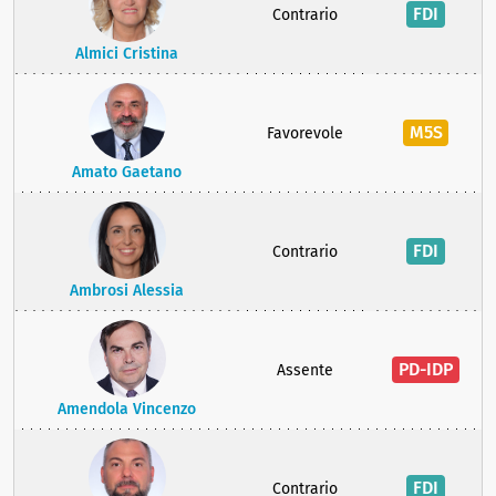
FDI
Contrario
Almici Cristina
M5S
Favorevole
Amato Gaetano
FDI
Contrario
Ambrosi Alessia
PD-IDP
Assente
Amendola Vincenzo
FDI
Contrario