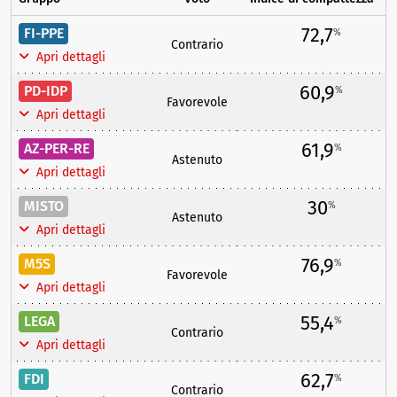
72,7
FI-PPE
%
Contrario
Apri dettagli
60,9
PD-IDP
%
Favorevole
Apri dettagli
61,9
AZ-PER-RE
%
Astenuto
Apri dettagli
30
MISTO
%
Astenuto
Apri dettagli
76,9
M5S
%
Favorevole
Apri dettagli
55,4
LEGA
%
Contrario
Apri dettagli
62,7
FDI
%
Contrario