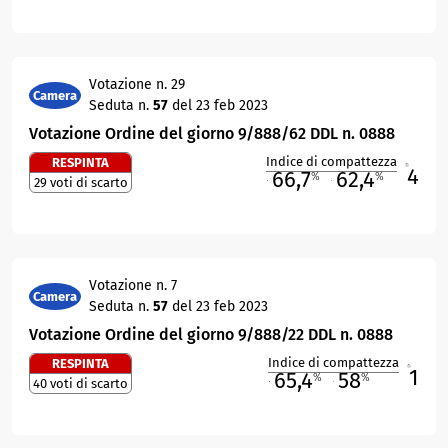
Votazione n. 29
Camera
Seduta n.
57
del 23 feb 2023
Votazione Ordine del giorno 9/888/62 DDL n. 0888
Indice di compattezza
RESPINTA
4
R
66,7
62,4
%
%
29 voti di scarto
M
O
Votazione n. 7
Camera
Seduta n.
57
del 23 feb 2023
Votazione Ordine del giorno 9/888/22 DDL n. 0888
Indice di compattezza
RESPINTA
1
R
65,4
58
%
%
40 voti di scarto
M
O