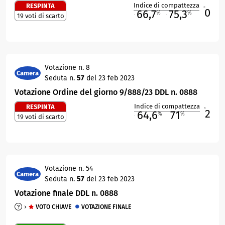
Indice di compattezza
RESPINTA
0
R
66,7
75,3
%
%
19 voti di scarto
M
O
Votazione n. 8
Camera
Seduta n.
57
del 23 feb 2023
Votazione Ordine del giorno 9/888/23 DDL n. 0888
Indice di compattezza
RESPINTA
2
R
64,6
71
%
%
19 voti di scarto
M
O
Votazione n. 54
Camera
Seduta n.
57
del 23 feb 2023
Votazione finale DDL n. 0888
VOTO CHIAVE
VOTAZIONE FINALE