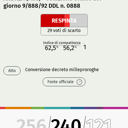
giorno 9/888/92 DDL n. 0888
RESPINTA
29 voti di scarto
Indice di compattezza
1
R
62,5
56,2
%
%
M
O
Conversione decreto milleproroghe
Atto
Fonte ufficiale
256
240
121