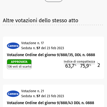
Altre votazioni dello stesso atto
Votazione n. 17
Camera
Seduta n.
57
del 23 feb 2023
Votazione Ordine del giorno 9/888/35, DDL n. 0888
Indice di compattezza
APPROVATA
2
R
63,7
75,9
%
%
136 voti di scarto
M
O
Votazione n. 21
Camera
Seduta n.
57
del 23 feb 2023
Votazione Ordine del giorno 9/888/43 DDL n. 0888