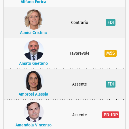
Alifano Enrica
FDI
Contrario
Almici Cristina
M5S
Favorevole
Amato Gaetano
FDI
Assente
Ambrosi Alessia
PD-IDP
Assente
Amendola Vincenzo