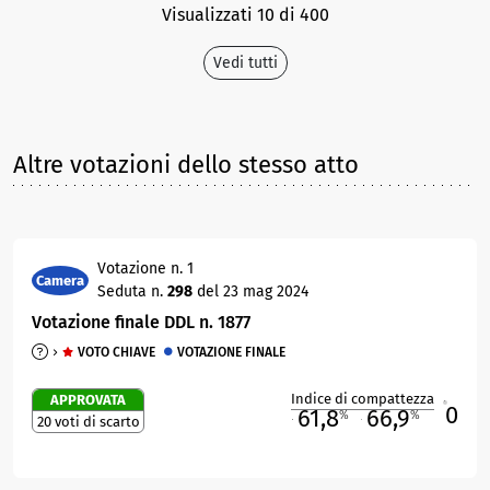
Visualizzati 10 di 400
Vedi tutti
Altre votazioni dello stesso atto
Votazione n. 1
Camera
Seduta n.
298
del 23 mag 2024
Votazione finale DDL n. 1877
VOTO CHIAVE
VOTAZIONE FINALE
Indice di compattezza
APPROVATA
0
R
61,8
66,9
%
%
20 voti di scarto
M
O