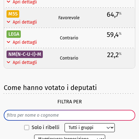
Apri dettagli
64,7
M5S
%
Favorevole
Apri dettagli
59,4
LEGA
%
Contrario
Apri dettagli
22,2
NM(N-C-U-I)-M
%
Contrario
Apri dettagli
Come hanno votato i deputati
FILTRA PER
Solo i ribelli