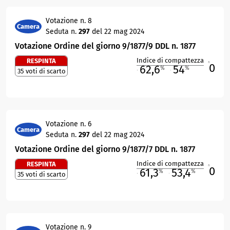
Votazione n. 8
Camera
Seduta n.
297
del 22 mag 2024
Votazione Ordine del giorno 9/1877/9 DDL n. 1877
Indice di compattezza
RESPINTA
0
R
62,6
54
%
%
35 voti di scarto
M
O
Votazione n. 6
Camera
Seduta n.
297
del 22 mag 2024
Votazione Ordine del giorno 9/1877/7 DDL n. 1877
Indice di compattezza
RESPINTA
0
R
61,3
53,4
%
%
35 voti di scarto
M
O
Votazione n. 9