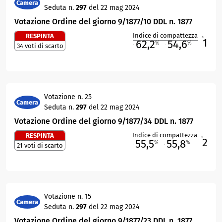
Camera
Seduta n.
297
del 22 mag 2024
Votazione Ordine del giorno 9/1877/10 DDL n. 1877
Indice di compattezza
RESPINTA
1
R
62,2
54,6
%
%
34 voti di scarto
M
O
Votazione n. 25
Camera
Seduta n.
297
del 22 mag 2024
Votazione Ordine del giorno 9/1877/34 DDL n. 1877
Indice di compattezza
RESPINTA
2
R
55,5
55,8
%
%
21 voti di scarto
M
O
Votazione n. 15
Camera
Seduta n.
297
del 22 mag 2024
Votazione Ordine del giorno 9/1877/23 DDL n. 1877