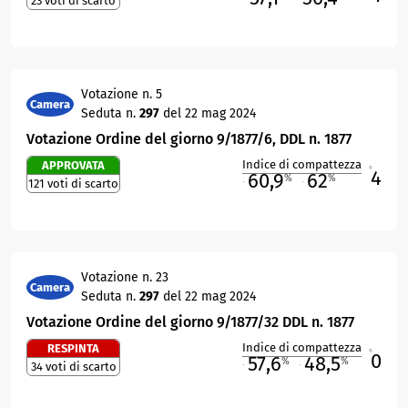
23 voti di scarto
Votazione n. 5
Camera
Seduta n.
297
del 22 mag 2024
Votazione Ordine del giorno 9/1877/6, DDL n. 1877
Indice di compattezza
APPROVATA
4
R
60,9
62
%
%
121 voti di scarto
M
O
Votazione n. 23
Camera
Seduta n.
297
del 22 mag 2024
Votazione Ordine del giorno 9/1877/32 DDL n. 1877
Indice di compattezza
RESPINTA
0
R
57,6
48,5
%
%
34 voti di scarto
M
O