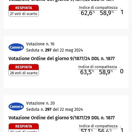
Indice di compattezza
RESPINTA
1
R
62,6
58,9
%
%
27 voti di scarto
M
O
Votazione n. 16
Camera
Seduta n.
297
del 22 mag 2024
Votazione Ordine del giorno 9/1877/24 DDL n. 1877
Indice di compattezza
RESPINTA
0
R
63,5
58,9
%
%
28 voti di scarto
M
O
Votazione n. 20
Camera
Seduta n.
297
del 22 mag 2024
Votazione Ordine del giorno 9/1877/29 DDL n. 1877
Indice di compattezza
RESPINTA
1
R
57,1
56,4
%
%
M
O