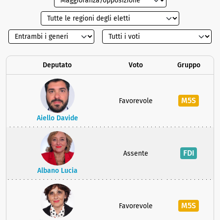
Deputato
Voto
Gruppo
M5S
Favorevole
Aiello Davide
FDI
Assente
Albano Lucia
M5S
Favorevole