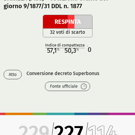
giorno 9/1877/31 DDL n. 1877
RESPINTA
32 voti di scarto
Indice di compattezza
0
R
57,1
50,3
%
%
M
O
Conversione decreto Superbonus
Atto
Fonte ufficiale
229
227
114