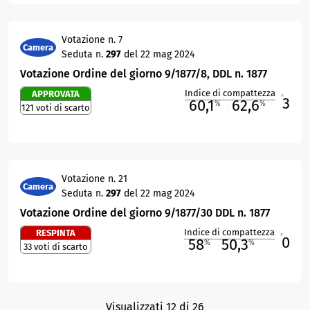
Votazione n. 7
Camera
Seduta n.
297
del 22 mag 2024
Votazione Ordine del giorno 9/1877/8, DDL n. 1877
Indice di compattezza
APPROVATA
3
R
60,1
62,6
%
%
121 voti di scarto
M
O
Votazione n. 21
Camera
Seduta n.
297
del 22 mag 2024
Votazione Ordine del giorno 9/1877/30 DDL n. 1877
Indice di compattezza
RESPINTA
0
R
58
50,3
%
%
33 voti di scarto
M
O
Visualizzati 12 di 26