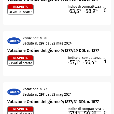
Indice di compattezza
RESPINTA
0
R
63,5
58,9
%
%
28 voti di scarto
M
O
Votazione n. 20
Camera
Seduta n.
297
del 22 mag 2024
Votazione Ordine del giorno 9/1877/29 DDL n. 1877
Indice di compattezza
RESPINTA
1
R
57,1
56,4
%
%
23 voti di scarto
M
O
Votazione n. 22
Camera
Seduta n.
297
del 22 mag 2024
Votazione Ordine del giorno 9/1877/31 DDL n. 1877
Indice di compattezza
RESPINTA
0
R
57,1
50,3
%
%
M
O