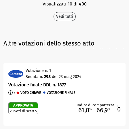
Visualizzati 10 di 400
Vedi tutti
Altre votazioni dello stesso atto
Votazione n. 1
Camera
Seduta n.
298
del 23 mag 2024
Votazione finale DDL n. 1877
VOTO CHIAVE
VOTAZIONE FINALE
Indice di compattezza
APPROVATA
0
R
61,8
66,9
%
%
20 voti di scarto
M
O