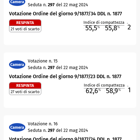
Camera
Seduta n.
297
del 22 mag 2024
Votazione Ordine del giorno 9/1877/34 DDL n. 1877
Indice di compattezza
RESPINTA
2
R
55,5
55,8
%
%
21 voti di scarto
M
O
Votazione n. 15
Camera
Seduta n.
297
del 22 mag 2024
Votazione Ordine del giorno 9/1877/23 DDL n. 1877
Indice di compattezza
RESPINTA
1
R
62,6
58,9
%
%
27 voti di scarto
M
O
Votazione n. 16
Camera
Seduta n.
297
del 22 mag 2024
Votazione Ordine del giorno 9/1877/24 DDL n. 1877