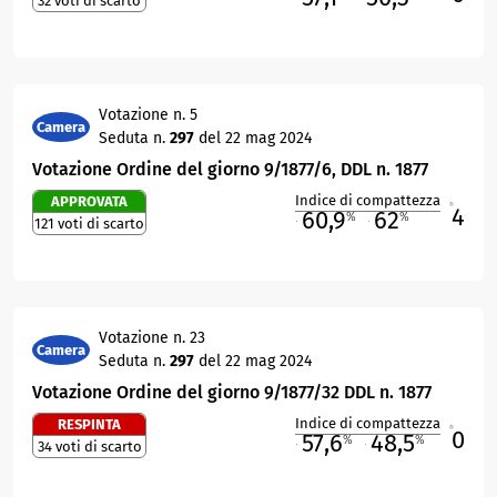
32 voti di scarto
Votazione n. 5
Camera
Seduta n.
297
del 22 mag 2024
Votazione Ordine del giorno 9/1877/6, DDL n. 1877
Indice di compattezza
APPROVATA
4
R
60,9
62
%
%
121 voti di scarto
M
O
Votazione n. 23
Camera
Seduta n.
297
del 22 mag 2024
Votazione Ordine del giorno 9/1877/32 DDL n. 1877
Indice di compattezza
RESPINTA
0
R
57,6
48,5
%
%
34 voti di scarto
M
O