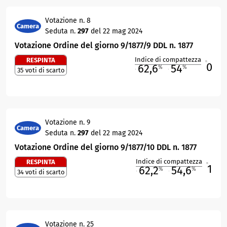
Votazione n. 8
Camera
Seduta n.
297
del 22 mag 2024
Votazione Ordine del giorno 9/1877/9 DDL n. 1877
Indice di compattezza
RESPINTA
0
R
62,6
54
%
%
35 voti di scarto
M
O
Votazione n. 9
Camera
Seduta n.
297
del 22 mag 2024
Votazione Ordine del giorno 9/1877/10 DDL n. 1877
Indice di compattezza
RESPINTA
1
R
62,2
54,6
%
%
34 voti di scarto
M
O
Votazione n. 25