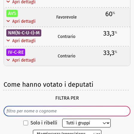
Apri dettagli
60
AVS
%
Favorevole
Apri dettagli
33,3
NM(N-C-U-I)-M
%
Contrario
Apri dettagli
33,3
IV-C-RE
%
Contrario
Apri dettagli
Come hanno votato i deputati
FILTRA PER
Solo i ribelli