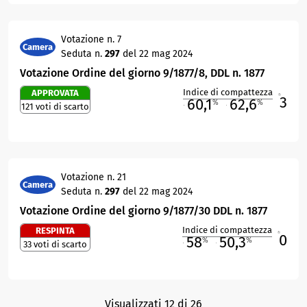
Votazione n. 7
Camera
Seduta n.
297
del 22 mag 2024
Votazione Ordine del giorno 9/1877/8, DDL n. 1877
Indice di compattezza
APPROVATA
3
R
60,1
62,6
%
%
121 voti di scarto
M
O
Votazione n. 21
Camera
Seduta n.
297
del 22 mag 2024
Votazione Ordine del giorno 9/1877/30 DDL n. 1877
Indice di compattezza
RESPINTA
0
R
58
50,3
%
%
33 voti di scarto
M
O
Visualizzati 12 di 26