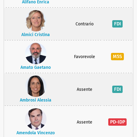
Alifano Enrica
FDI
Contrario
Almici Cristina
M5S
Favorevole
Amato Gaetano
FDI
Assente
Ambrosi Alessia
PD-IDP
Assente
Amendola Vincenzo