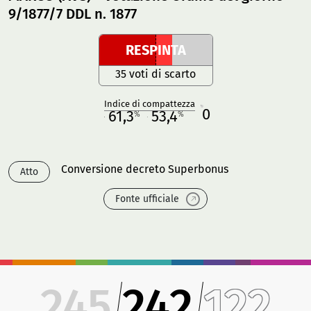
9/1877/7 DDL n. 1877
RESPINTA
35 voti di scarto
Indice di compattezza
0
R
61,3
53,4
%
%
M
O
Conversione decreto Superbonus
Atto
Fonte ufficiale
245
242
122