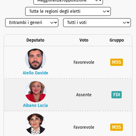
Deputato
Voto
Gruppo
M5S
Favorevole
Aiello Davide
FDI
Assente
Albano Lucia
M5S
Favorevole