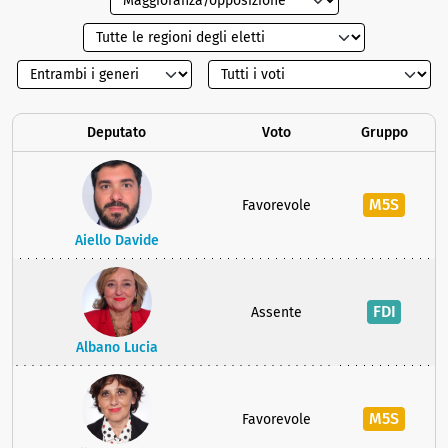
Deputato
Voto
Gruppo
M5S
Favorevole
Aiello Davide
FDI
Assente
Albano Lucia
M5S
Favorevole