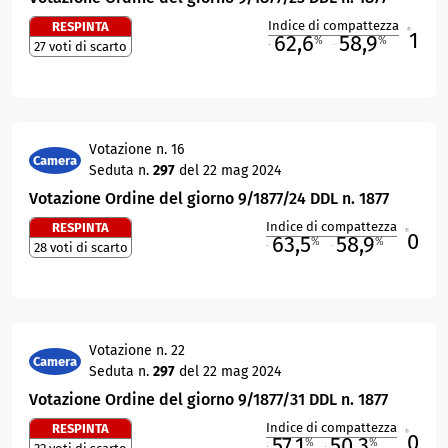
Indice di compattezza
RESPINTA
1
R
62,6
58,9
%
%
27 voti di scarto
M
O
Votazione n. 16
Camera
Seduta n.
297
del 22 mag 2024
Votazione Ordine del giorno 9/1877/24 DDL n. 1877
Indice di compattezza
RESPINTA
0
R
63,5
58,9
%
%
28 voti di scarto
M
O
Votazione n. 22
Camera
Seduta n.
297
del 22 mag 2024
Votazione Ordine del giorno 9/1877/31 DDL n. 1877
Indice di compattezza
RESPINTA
0
R
57,1
50,3
%
%
M
O