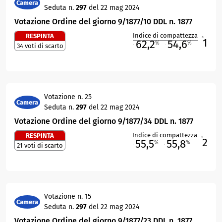
Camera
Seduta n.
297
del 22 mag 2024
Votazione Ordine del giorno 9/1877/10 DDL n. 1877
Indice di compattezza
RESPINTA
1
R
62,2
54,6
%
%
34 voti di scarto
M
O
Votazione n. 25
Camera
Seduta n.
297
del 22 mag 2024
Votazione Ordine del giorno 9/1877/34 DDL n. 1877
Indice di compattezza
RESPINTA
2
R
55,5
55,8
%
%
21 voti di scarto
M
O
Votazione n. 15
Camera
Seduta n.
297
del 22 mag 2024
Votazione Ordine del giorno 9/1877/23 DDL n. 1877