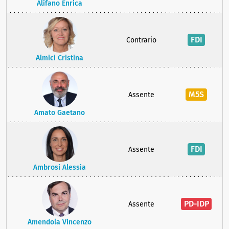
Alifano Enrica
FDI
Contrario
Almici Cristina
M5S
Assente
Amato Gaetano
FDI
Assente
Ambrosi Alessia
PD-IDP
Assente
Amendola Vincenzo