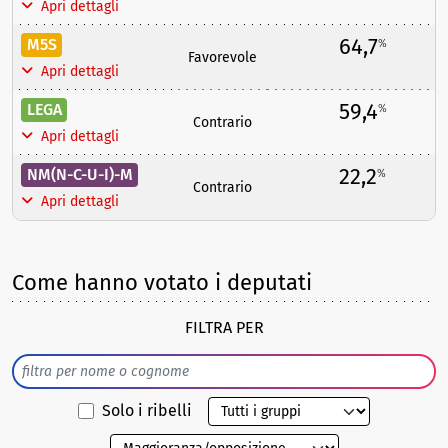
Apri dettagli
64,7
M5S
%
Favorevole
Apri dettagli
59,4
LEGA
%
Contrario
Apri dettagli
22,2
NM(N-C-U-I)-M
%
Contrario
Apri dettagli
Come hanno votato i deputati
FILTRA PER
Solo i ribelli