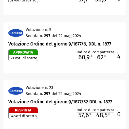
32 voti di scarto
Votazione n. 5
Camera
Seduta n.
297
del 22 mag 2024
Votazione Ordine del giorno 9/1877/6, DDL n. 1877
Indice di compattezza
APPROVATA
4
R
60,9
62
%
%
121 voti di scarto
M
O
Votazione n. 23
Camera
Seduta n.
297
del 22 mag 2024
Votazione Ordine del giorno 9/1877/32 DDL n. 1877
Indice di compattezza
RESPINTA
0
R
57,6
48,5
%
%
34 voti di scarto
M
O