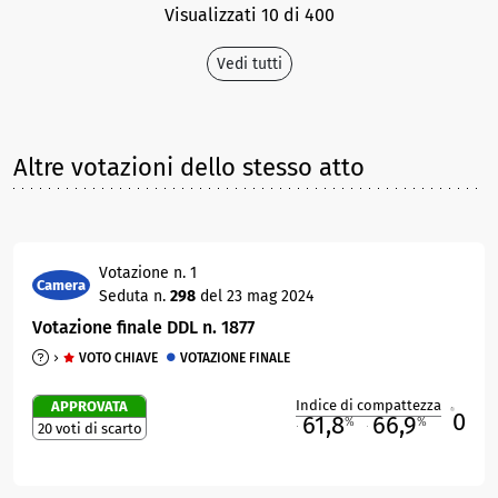
Visualizzati 10 di 400
Vedi tutti
Altre votazioni dello stesso atto
Votazione n. 1
Camera
Seduta n.
298
del 23 mag 2024
Votazione finale DDL n. 1877
VOTO CHIAVE
VOTAZIONE FINALE
Indice di compattezza
APPROVATA
0
R
61,8
66,9
%
%
20 voti di scarto
M
O