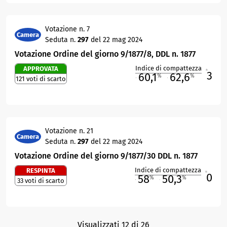
Votazione n. 7
Camera
Seduta n.
297
del 22 mag 2024
Votazione Ordine del giorno 9/1877/8, DDL n. 1877
Indice di compattezza
APPROVATA
3
R
60,1
62,6
%
%
121 voti di scarto
M
O
Votazione n. 21
Camera
Seduta n.
297
del 22 mag 2024
Votazione Ordine del giorno 9/1877/30 DDL n. 1877
Indice di compattezza
RESPINTA
0
R
58
50,3
%
%
33 voti di scarto
M
O
Visualizzati 12 di 26