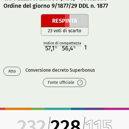
Ordine del giorno 9/1877/29 DDL n. 1877
RESPINTA
23 voti di scarto
Indice di compattezza
1
R
57,1
56,4
%
%
M
O
Conversione decreto Superbonus
Atto
Fonte ufficiale
232
228
115