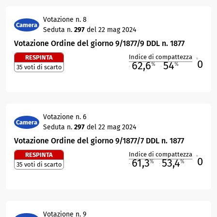
Votazione n. 8
Camera
Seduta n.
297
del 22 mag 2024
Votazione Ordine del giorno 9/1877/9 DDL n. 1877
Indice di compattezza
RESPINTA
0
R
62,6
54
%
%
35 voti di scarto
M
O
Votazione n. 6
Camera
Seduta n.
297
del 22 mag 2024
Votazione Ordine del giorno 9/1877/7 DDL n. 1877
Indice di compattezza
RESPINTA
0
R
61,3
53,4
%
%
35 voti di scarto
M
O
Votazione n. 9