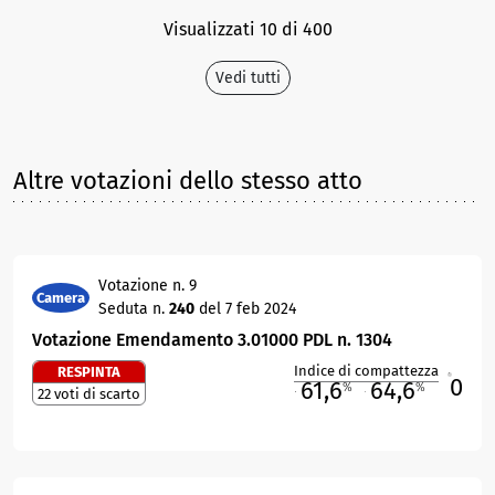
Visualizzati 10 di 400
Vedi tutti
Altre votazioni dello stesso atto
Votazione n. 9
Camera
Seduta n.
240
del 7 feb 2024
Votazione Emendamento 3.01000 PDL n. 1304
Indice di compattezza
RESPINTA
0
R
61,6
64,6
%
%
22 voti di scarto
M
O