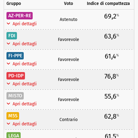
Gruppo
Voto
Indice di compattezza
69,2
AZ-PER-RE
%
Astenuto
Apri dettagli
63,6
FDI
%
Favorevole
Apri dettagli
61,4
FI-PPE
%
Favorevole
Apri dettagli
76,8
PD-IDP
%
Favorevole
Apri dettagli
55,6
MISTO
%
Favorevole
Apri dettagli
62,8
M5S
%
Contrario
Apri dettagli
61,5
LEGA
%