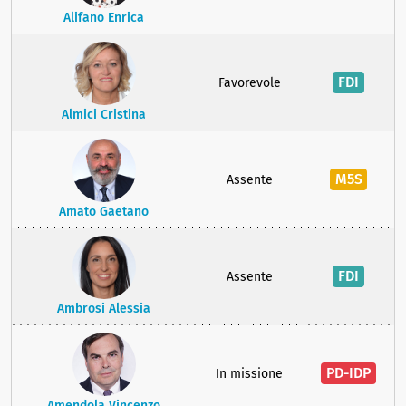
Alifano Enrica
FDI
Favorevole
Almici Cristina
M5S
Assente
Amato Gaetano
FDI
Assente
Ambrosi Alessia
PD-IDP
In missione
Amendola Vincenzo