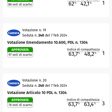
1
62
42,1
%
%
86 voti di scarto
M
O
Votazione n. 19
Camera
Seduta n.
240
del 7 feb 2024
Votazione Emendamento 10.600, PDL n. 1304
Indice di compattezza
APPROVATA
1
R
63,7
48,2
%
%
97 voti di scarto
M
O
Votazione n. 20
Camera
Seduta n.
240
del 7 feb 2024
Votazione Articolo 10 PDL n. 1304
Indice di compattezza
APPROVATA
3
R
63,7
63,4
%
%
76 voti di scarto
M
O