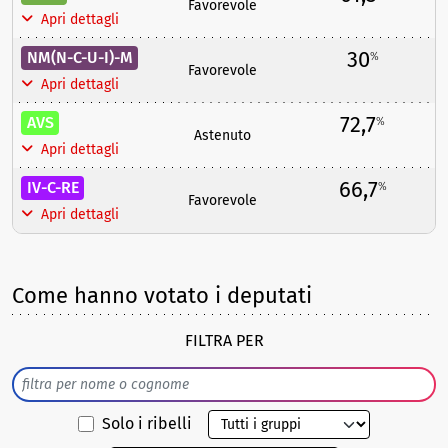
Favorevole
Apri dettagli
30
NM(N-C-U-I)-M
%
Favorevole
Apri dettagli
72,7
AVS
%
Astenuto
Apri dettagli
66,7
IV-C-RE
%
Favorevole
Apri dettagli
Come hanno votato i deputati
FILTRA PER
Solo i ribelli