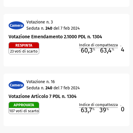
Votazione n. 3
Camera
Seduta n.
240
del 7 feb 2024
Votazione Emendamento 2.1000 PDL n. 1304
Indice di compattezza
RESPINTA
4
R
60,3
63,4
%
%
23 voti di scarto
M
O
Votazione n. 16
Camera
Seduta n.
240
del 7 feb 2024
Votazione Articolo 7 PDL n. 1304
Indice di compattezza
APPROVATA
0
R
63,7
39
%
%
107 voti di scarto
M
O