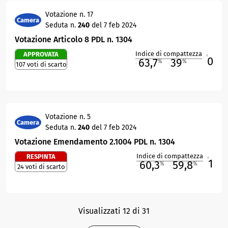
Votazione n. 17
Camera
Seduta n.
240
del 7 feb 2024
Votazione Articolo 8 PDL n. 1304
Indice di compattezza
APPROVATA
0
R
63,7
39
%
%
107 voti di scarto
M
O
Votazione n. 5
Camera
Seduta n.
240
del 7 feb 2024
Votazione Emendamento 2.1004 PDL n. 1304
Indice di compattezza
RESPINTA
1
R
60,3
59,8
%
%
24 voti di scarto
M
O
Visualizzati 12 di 31