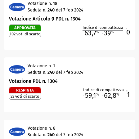
Votazione n. 18
Camera
Seduta n.
240
del 7 feb 2024
Votazione Articolo 9 PDL n. 1304
Indice di compattezza
APPROVATA
0
R
63,7
39
%
%
102 voti di scarto
M
O
Votazione n. 1
Camera
Seduta n.
240
del 7 feb 2024
Votazione PDL n. 1304
Indice di compattezza
RESPINTA
1
R
59,1
62,8
%
%
23 voti di scarto
M
O
Votazione n. 8
Camera
Seduta n.
240
del 7 feb 2024