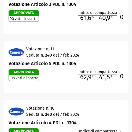
Votazione Articolo 3 PDL n. 1304
Indice di compattezza
APPROVATA
0
R
61,6
40,9
%
%
90 voti di scarto
M
O
Votazione n. 11
Camera
Seduta n.
240
del 7 feb 2024
Votazione Articolo 5 PDL n. 1304
Indice di compattezza
APPROVATA
0
R
62,9
41,5
%
%
108 voti di scarto
M
O
Votazione n. 10
Camera
Seduta n.
240
del 7 feb 2024
Votazione Articolo 4 PDL n. 1304
Indice di compattezza
APPROVATA
R