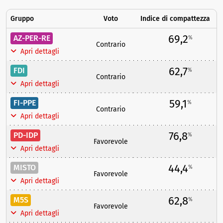
Gruppo
Voto
Indice di compattezza
69,2
AZ-PER-RE
%
Contrario
Apri dettagli
62,7
FDI
%
Contrario
Apri dettagli
59,1
FI-PPE
%
Contrario
Apri dettagli
76,8
PD-IDP
%
Favorevole
Apri dettagli
44,4
MISTO
%
Favorevole
Apri dettagli
62,8
M5S
%
Favorevole
Apri dettagli