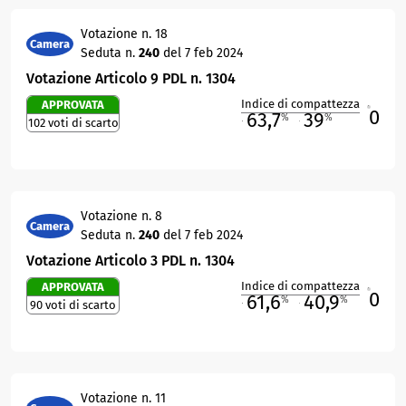
Votazione n. 18
Camera
Seduta n.
240
del 7 feb 2024
Votazione Articolo 9 PDL n. 1304
Indice di compattezza
APPROVATA
0
R
63,7
39
%
%
102 voti di scarto
M
O
Votazione n. 8
Camera
Seduta n.
240
del 7 feb 2024
Votazione Articolo 3 PDL n. 1304
Indice di compattezza
APPROVATA
0
R
61,6
40,9
%
%
90 voti di scarto
M
O
Votazione n. 11