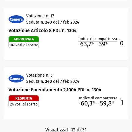
Votazione n. 17
Camera
Seduta n.
240
del 7 feb 2024
Votazione Articolo 8 PDL n. 1304
Indice di compattezza
APPROVATA
0
R
63,7
39
%
%
107 voti di scarto
M
O
Votazione n. 5
Camera
Seduta n.
240
del 7 feb 2024
Votazione Emendamento 2.1004 PDL n. 1304
Indice di compattezza
RESPINTA
1
R
60,3
59,8
%
%
24 voti di scarto
M
O
Visualizzati 12 di 31