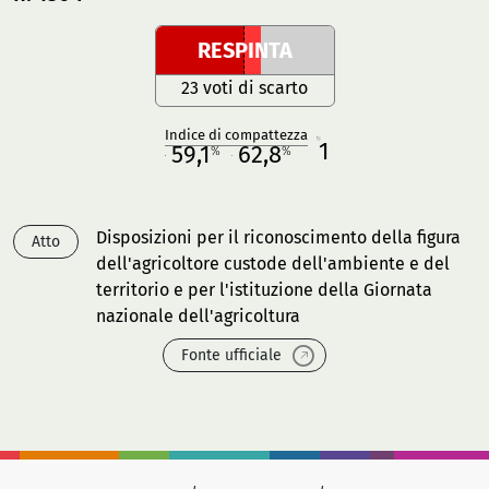
RESPINTA
23 voti di scarto
Indice di compattezza
1
R
59,1
62,8
%
%
M
O
Disposizioni per il riconoscimento della figura
Atto
dell'agricoltore custode dell'ambiente e del
territorio e per l'istituzione della Giornata
nazionale dell'agricoltura
Fonte ufficiale