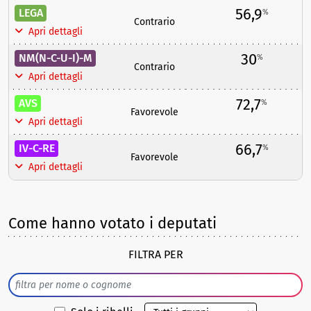
56,9
LEGA
%
Contrario
Apri dettagli
30
NM(N-C-U-I)-M
%
Contrario
Apri dettagli
72,7
AVS
%
Favorevole
Apri dettagli
66,7
IV-C-RE
%
Favorevole
Apri dettagli
Come hanno votato i deputati
FILTRA PER