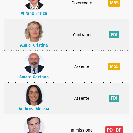
M5S
Favorevole
Alifano Enrica
FDI
Contrario
Almici Cristina
M5S
Assente
Amato Gaetano
FDI
Assente
Ambrosi Alessia
PD-IDP
In missione