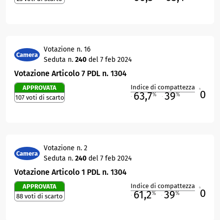
Votazione n. 16
Camera
Seduta n.
240
del 7 feb 2024
Votazione Articolo 7 PDL n. 1304
Indice di compattezza
APPROVATA
0
R
63,7
39
%
%
107 voti di scarto
M
O
Votazione n. 2
Camera
Seduta n.
240
del 7 feb 2024
Votazione Articolo 1 PDL n. 1304
Indice di compattezza
APPROVATA
0
R
61,2
39
%
%
88 voti di scarto
M
O