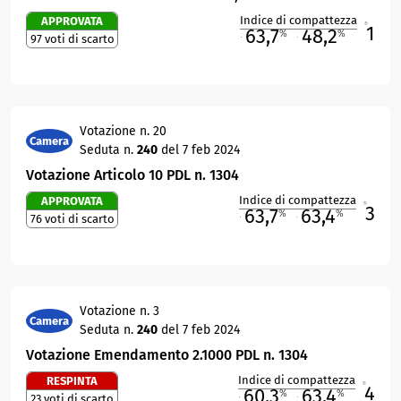
Indice di compattezza
APPROVATA
1
R
63,7
48,2
%
%
97 voti di scarto
M
O
Votazione n. 20
Camera
Seduta n.
240
del 7 feb 2024
Votazione Articolo 10 PDL n. 1304
Indice di compattezza
APPROVATA
3
R
63,7
63,4
%
%
76 voti di scarto
M
O
Votazione n. 3
Camera
Seduta n.
240
del 7 feb 2024
Votazione Emendamento 2.1000 PDL n. 1304
Indice di compattezza
RESPINTA
4
R
60,3
63,4
%
%
23 voti di scarto
M
O