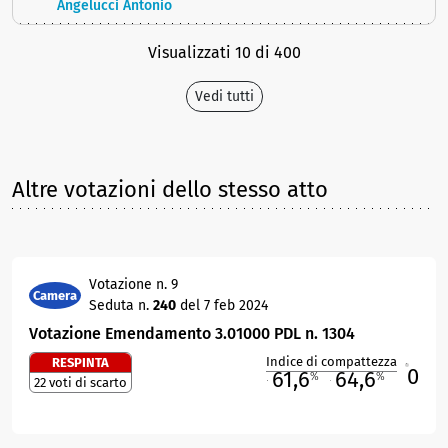
Angelucci Antonio
Visualizzati 10 di 400
Vedi tutti
Altre votazioni dello stesso atto
Votazione n. 9
Camera
Seduta n.
240
del 7 feb 2024
Votazione Emendamento 3.01000 PDL n. 1304
Indice di compattezza
RESPINTA
0
R
61,6
64,6
%
%
22 voti di scarto
M
O