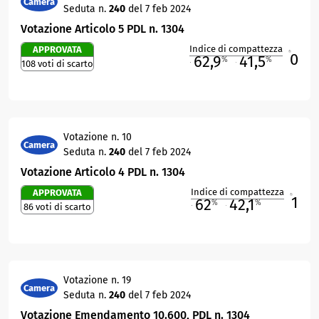
Camera
Seduta n.
240
del 7 feb 2024
Votazione Articolo 5 PDL n. 1304
Indice di compattezza
APPROVATA
0
R
62,9
41,5
%
%
108 voti di scarto
M
O
Votazione n. 10
Camera
Seduta n.
240
del 7 feb 2024
Votazione Articolo 4 PDL n. 1304
Indice di compattezza
APPROVATA
1
R
62
42,1
%
%
86 voti di scarto
M
O
Votazione n. 19
Camera
Seduta n.
240
del 7 feb 2024
Votazione Emendamento 10.600, PDL n. 1304