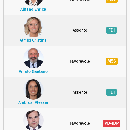
Alifano Enrica
FDI
Assente
Almici Cristina
M5S
Favorevole
Amato Gaetano
FDI
Assente
Ambrosi Alessia
PD-IDP
Favorevole