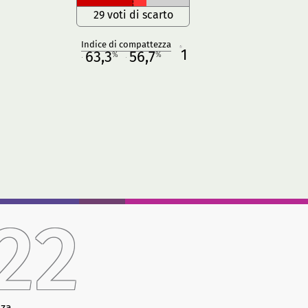
29 voti di scarto
Indice di compattezza
1
R
63,3
56,7
%
%
M
O
22
nza