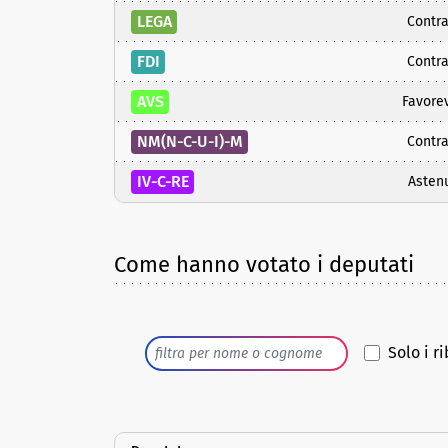
LEGA
Contra
FDI
Contra
AVS
Favore
NM(N-C-U-I)-M
Contra
IV-C-RE
Asten
Come hanno votato i deputati
Solo i ri