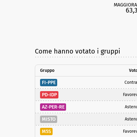
MAGGIORA
63,
Come hanno votato i gruppi
Gruppo
Vot
FI-PPE
Contra
PD-IDP
Favore
AZ-PER-RE
Asten
MISTO
Asten
M5S
Favore