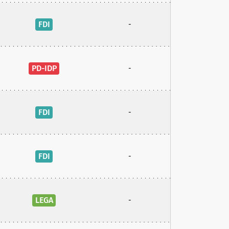
FDI
-
PD-IDP
-
FDI
-
FDI
-
LEGA
-