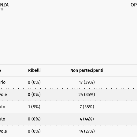
NZA
OP
3
%
o
Ribelli
Non partecipanti
rio
0 (0%)
17 (39%)
vole
0 (0%)
24 (35%)
uto
1 (8%)
7 (58%)
uto
0 (0%)
4 (44%)
vole
0 (0%)
14 (27%)