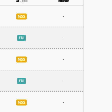
Gruppo
Ribelle
M5S
-
FDI
-
M5S
-
FDI
-
M5S
-