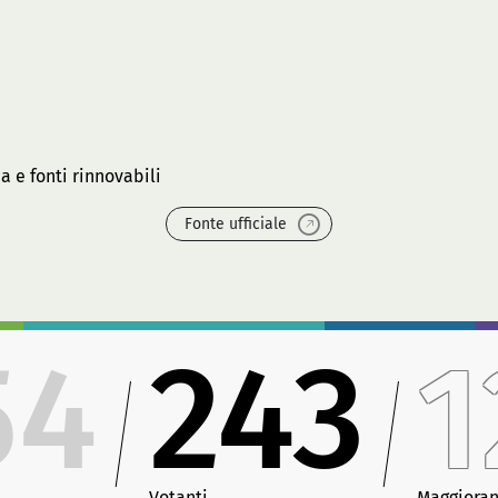
a e fonti rinnovabili
Fonte ufficiale
54
243
1
Votanti
Maggiora