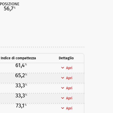
POSIZIONE
56,7
%
Indice di compattezza
Dettaglio
61,4
%
Apri
65,2
%
Apri
33,3
%
Apri
33,3
%
Apri
73,1
%
Apri