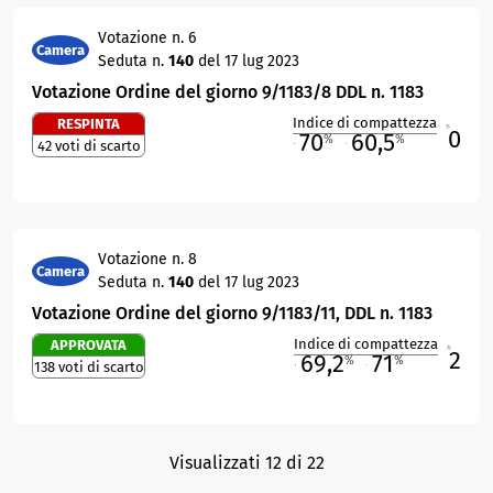
Votazione n. 6
Camera
Seduta n.
140
del 17 lug 2023
Votazione Ordine del giorno 9/1183/8 DDL n. 1183
Indice di compattezza
RESPINTA
0
R
70
60,5
%
%
42 voti di scarto
M
O
Votazione n. 8
Camera
Seduta n.
140
del 17 lug 2023
Votazione Ordine del giorno 9/1183/11, DDL n. 1183
Indice di compattezza
APPROVATA
2
R
69,2
71
%
%
138 voti di scarto
M
O
Visualizzati 12 di 22