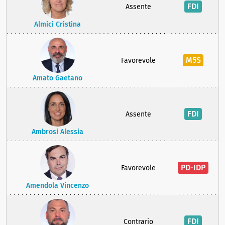
FDI
Assente
Almici Cristina
M5S
Favorevole
Amato Gaetano
FDI
Assente
Ambrosi Alessia
PD-IDP
Favorevole
Amendola Vincenzo
FDI
Contrario