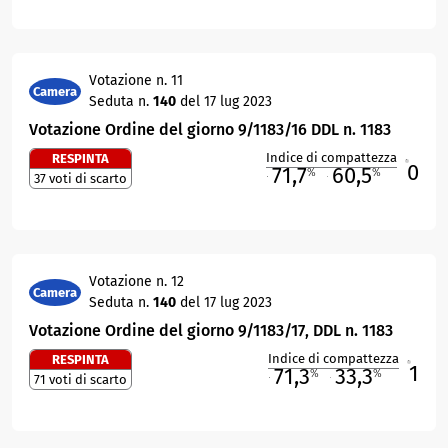
Votazione n. 11
Camera
Seduta n.
140
del 17 lug 2023
Votazione Ordine del giorno 9/1183/16 DDL n. 1183
Indice di compattezza
RESPINTA
0
R
71,7
60,5
%
%
37 voti di scarto
M
O
Votazione n. 12
Camera
Seduta n.
140
del 17 lug 2023
Votazione Ordine del giorno 9/1183/17, DDL n. 1183
Indice di compattezza
RESPINTA
1
R
71,3
33,3
%
%
71 voti di scarto
M
O