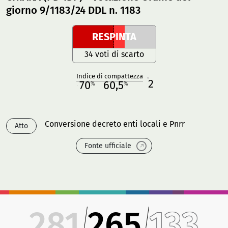
giorno 9/1183/24 DDL n. 1183
RESPINTA
34 voti di scarto
Indice di compattezza
2
R
70
60,5
%
%
M
O
Conversione decreto enti locali e Pnrr
Atto
Fonte ufficiale
281
265
133