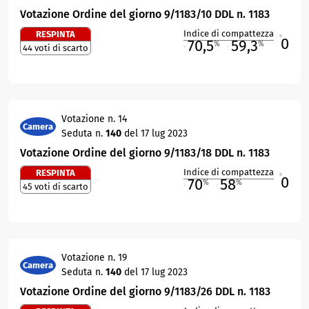
Votazione Ordine del giorno 9/1183/10 DDL n. 1183
Indice di compattezza
RESPINTA
0
R
70,5
59,3
%
%
44 voti di scarto
M
O
Votazione n. 14
Camera
Seduta n.
140
del 17 lug 2023
Votazione Ordine del giorno 9/1183/18 DDL n. 1183
Indice di compattezza
RESPINTA
0
R
70
58
%
%
45 voti di scarto
M
O
Votazione n. 19
Camera
Seduta n.
140
del 17 lug 2023
Votazione Ordine del giorno 9/1183/26 DDL n. 1183