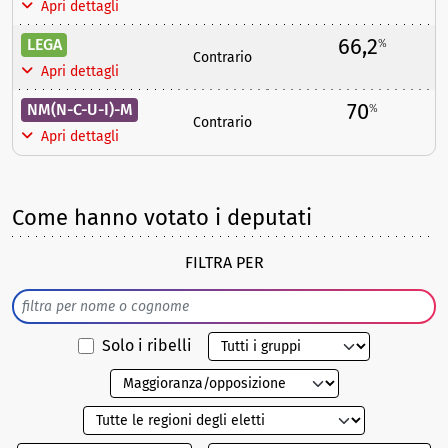
Apri dettagli
66,2
LEGA
%
Contrario
Apri dettagli
70
NM(N-C-U-I)-M
%
Contrario
Apri dettagli
Come hanno votato i deputati
FILTRA PER
Solo i ribelli