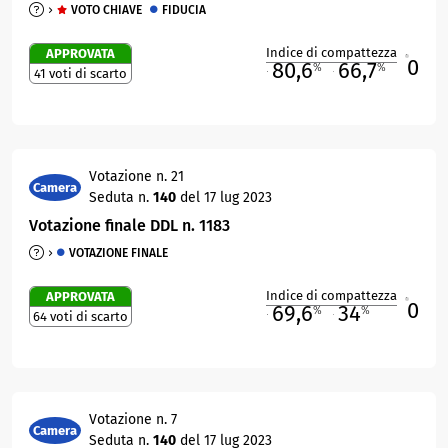
VOTO CHIAVE
FIDUCIA
Indice di compattezza
APPROVATA
0
R
80,6
66,7
%
%
41 voti di scarto
M
O
Votazione n. 21
Camera
Seduta n.
140
del 17 lug 2023
Votazione finale DDL n. 1183
VOTAZIONE FINALE
Indice di compattezza
APPROVATA
0
R
69,6
34
%
%
64 voti di scarto
M
O
Votazione n. 7
Camera
Seduta n.
140
del 17 lug 2023