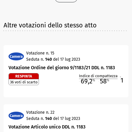
Altre votazioni dello stesso atto
Votazione n. 15
Camera
Seduta n.
140
del 17 lug 2023
Votazione Ordine del giorno 9/1183/21 DDL n. 1183
Indice di compattezza
RESPINTA
1
R
69,2
58
%
%
36 voti di scarto
M
O
Votazione n. 22
Camera
Seduta n.
140
del 17 lug 2023
Votazione Articolo unico DDL n. 1183