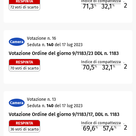
Indice di compattezza
RESPINTA
2
R
71,3
32,1
%
%
72 voti di scarto
M
O
Votazione n. 16
Camera
Seduta n.
140
del 17 lug 2023
Votazione Ordine del giorno 9/1183/23 DDL n. 1183
Indice di compattezza
RESPINTA
2
R
70,5
32,1
%
%
70 voti di scarto
M
O
Votazione n. 13
Camera
Seduta n.
140
del 17 lug 2023
Votazione Ordine del giorno 9/1183/17, DDL n. 1183
Indice di compattezza
RESPINTA
2
R
69,6
57,4
%
%
36 voti di scarto
M
O