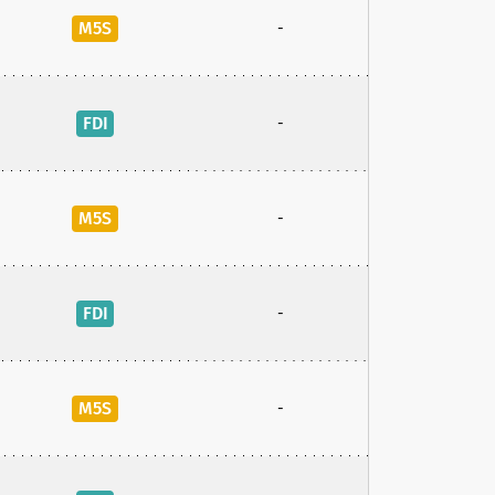
M5S
-
FDI
-
M5S
-
FDI
-
M5S
-