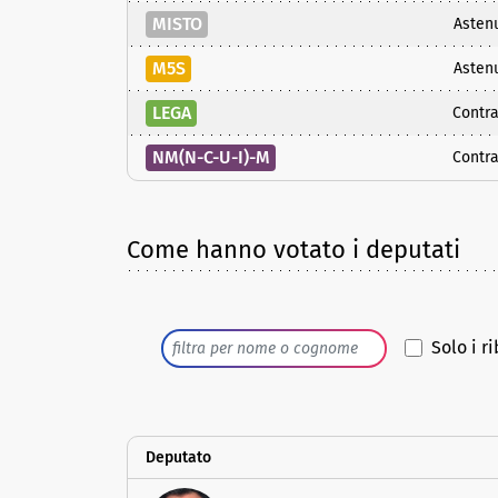
MISTO
Asten
M5S
Asten
LEGA
Contra
NM(N-C-U-I)-M
Contra
Come hanno votato i deputati
Solo i ri
Deputato