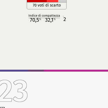
70 voti di scarto
Indice di compattezza
2
R
70,5
32,1
%
%
M
O
23
nza