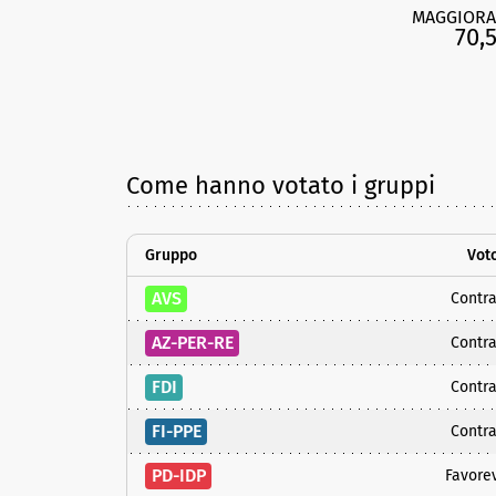
MAGGIORA
70,
Come hanno votato i gruppi
Gruppo
Vot
AVS
Contra
AZ-PER-RE
Contra
FDI
Contra
FI-PPE
Contra
PD-IDP
Favore