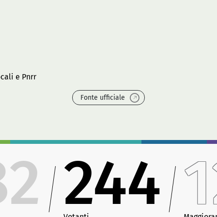
cali e Pnrr
Fonte ufficiale
82
244
1
Votanti
Maggiora