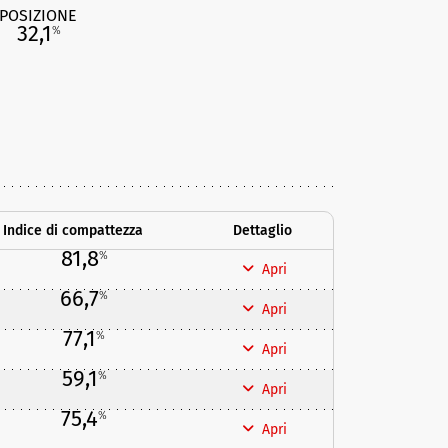
POSIZIONE
32,1
%
Indice di compattezza
Dettaglio
81,8
%
Apri
66,7
%
Apri
77,1
%
Apri
59,1
%
Apri
75,4
%
Apri