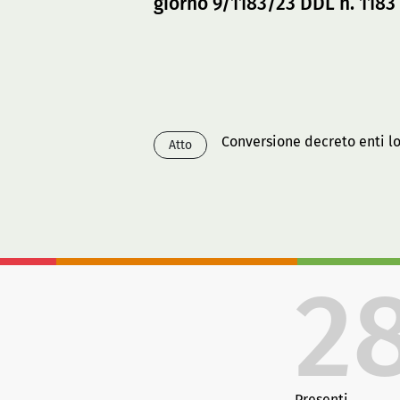
giorno 9/1183/23 DDL n. 1183
Conversione decreto enti lo
Atto
2
Presenti