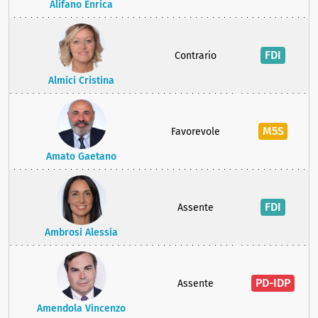
Alifano Enrica
FDI
Contrario
Almici Cristina
M5S
Favorevole
Amato Gaetano
FDI
Assente
Ambrosi Alessia
PD-IDP
Assente
Amendola Vincenzo