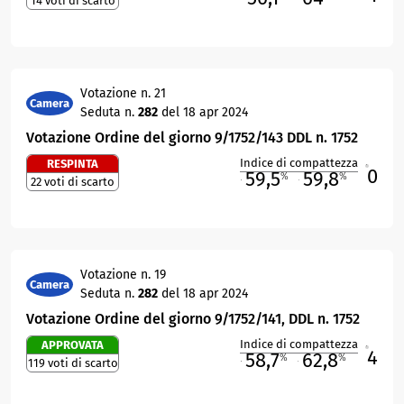
14 voti di scarto
Votazione n. 21
Camera
Seduta n.
282
del 18 apr 2024
Votazione Ordine del giorno 9/1752/143 DDL n. 1752
Indice di compattezza
RESPINTA
0
R
59,5
59,8
%
%
22 voti di scarto
M
O
Votazione n. 19
Camera
Seduta n.
282
del 18 apr 2024
Votazione Ordine del giorno 9/1752/141, DDL n. 1752
Indice di compattezza
APPROVATA
4
R
58,7
62,8
%
%
119 voti di scarto
M
O