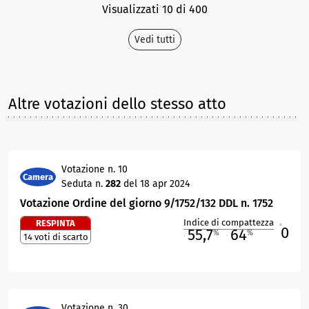
Visualizzati 10 di 400
Vedi tutti
Altre votazioni dello stesso atto
Votazione n. 10
Camera
Seduta n.
282
del 18 apr 2024
Votazione Ordine del giorno 9/1752/132 DDL n. 1752
Indice di compattezza
RESPINTA
0
R
55,7
64
%
%
14 voti di scarto
M
O
Votazione n. 30