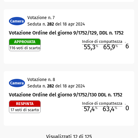
Votazione n. 7
Camera
Seduta n.
282
del 18 apr 2024
Votazione Ordine del giorno 9/1752/129, DDL n. 1752
Indice di compattezza
APPROVATA
6
R
55,3
65,9
%
%
116 voti di scarto
M
O
Votazione n. 8
Camera
Seduta n.
282
del 18 apr 2024
Votazione Ordine del giorno 9/1752/130 DDL n. 1752
Indice di compattezza
RESPINTA
0
R
57,4
63,4
%
%
17 voti di scarto
M
O
Visualizzati 12 di 125