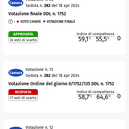
Camera
Seduta n.
282
del 18 apr 2024
Votazione finale DDL n. 1752
VOTO CHIAVE
VOTAZIONE FINALE
Indice di compattezza
APPROVATA
0
R
59,1
55,5
%
%
24 voti di scarto
M
O
Votazione n. 13
Camera
Seduta n.
282
del 18 apr 2024
Votazione Ordine del giorno 9/1752/135 DDL n. 1752
Indice di compattezza
RESPINTA
0
R
58,7
64,6
%
%
17 voti di scarto
M
O
Votazione n. 12