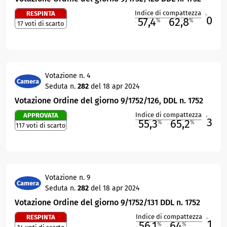
Indice di compattezza
RESPINTA
0
R
57,4
62,8
%
%
17 voti di scarto
M
O
Votazione n. 4
Camera
Seduta n.
282
del 18 apr 2024
Votazione Ordine del giorno 9/1752/126, DDL n. 1752
Indice di compattezza
APPROVATA
3
R
55,3
65,2
%
%
117 voti di scarto
M
O
Votazione n. 9
Camera
Seduta n.
282
del 18 apr 2024
Votazione Ordine del giorno 9/1752/131 DDL n. 1752
Indice di compattezza
RESPINTA
1
R
56,1
64
%
%
M
O