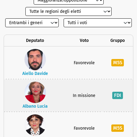
Deputato
Voto
Gruppo
M5S
Favorevole
Aiello Davide
FDI
In missione
Albano Lucia
M5S
Favorevole