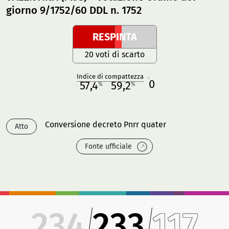
giorno 9/1752/60 DDL n. 1752
RESPINTA
20 voti di scarto
Indice di compattezza
0
R
57,4
59,2
%
%
M
O
Conversione decreto Pnrr quater
Atto
Fonte ufficiale
234
233
117