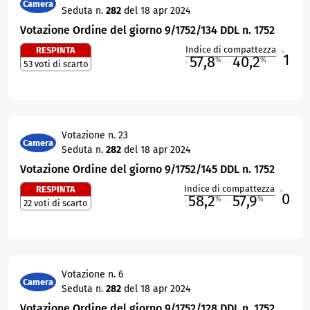
Camera
Seduta n.
282
del 18 apr 2024
Votazione Ordine del giorno 9/1752/134 DDL n. 1752
Indice di compattezza
RESPINTA
1
R
57,8
40,2
%
%
53 voti di scarto
M
O
Votazione n. 23
Camera
Seduta n.
282
del 18 apr 2024
Votazione Ordine del giorno 9/1752/145 DDL n. 1752
Indice di compattezza
RESPINTA
0
R
58,2
57,9
%
%
22 voti di scarto
M
O
Votazione n. 6
Camera
Seduta n.
282
del 18 apr 2024
Votazione Ordine del giorno 9/1752/128 DDL n. 1752