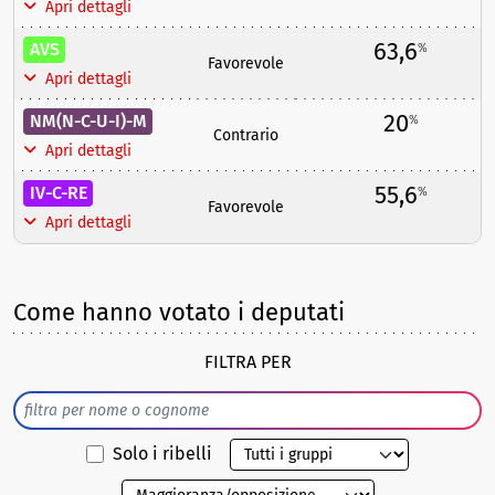
Apri dettagli
63,6
AVS
%
Favorevole
Apri dettagli
20
NM(N-C-U-I)-M
%
Contrario
Apri dettagli
55,6
IV-C-RE
%
Favorevole
Apri dettagli
Come hanno votato i deputati
FILTRA PER
Solo i ribelli