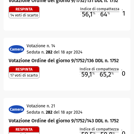
Votazione Ordine del giorno 9/1752/131 DDL n. 1752
Indice di compattezza
RESPINTA
1
R
56,1
64
%
%
14 voti di scarto
M
O
Votazione n. 14
Camera
Seduta n.
282
del 18 apr 2024
Votazione Ordine del giorno 9/1752/136 DDL n. 1752
Indice di compattezza
RESPINTA
0
R
59,1
65,2
%
%
17 voti di scarto
M
O
Votazione n. 21
Camera
Seduta n.
282
del 18 apr 2024
Votazione Ordine del giorno 9/1752/143 DDL n. 1752
Indice di compattezza
RESPINTA
0
R
%
%