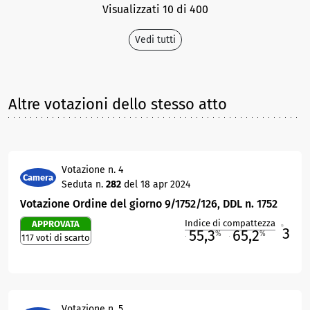
Visualizzati 10 di 400
Vedi tutti
Altre votazioni dello stesso atto
Votazione n. 4
Camera
Seduta n.
282
del 18 apr 2024
Votazione Ordine del giorno 9/1752/126, DDL n. 1752
Indice di compattezza
APPROVATA
3
R
55,3
65,2
%
%
117 voti di scarto
M
O
Votazione n. 5