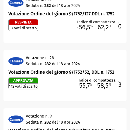
Camera
Seduta n.
282
del 18 apr 2024
Votazione Ordine del giorno 9/1752/127 DDL n. 1752
Indice di compattezza
RESPINTA
0
R
56,5
62,2
%
%
17 voti di scarto
M
O
Votazione n. 26
Camera
Seduta n.
282
del 18 apr 2024
Votazione Ordine del giorno 9/1752/52, DDL n. 1752
Indice di compattezza
APPROVATA
3
R
55,7
58,5
%
%
112 voti di scarto
M
O
Votazione n. 9
Camera
Seduta n.
282
del 18 apr 2024