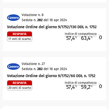
Votazione n. 8
Camera
Seduta n.
282
del 18 apr 2024
Votazione Ordine del giorno 9/1752/130 DDL n. 1752
Indice di compattezza
RESPINTA
0
R
57,4
63,4
%
%
17 voti di scarto
M
O
Votazione n. 27
Camera
Seduta n.
282
del 18 apr 2024
Votazione Ordine del giorno 9/1752/60 DDL n. 1752
Indice di compattezza
RESPINTA
0
R
57,4
59,2
%
%
20 voti di scarto
M
O