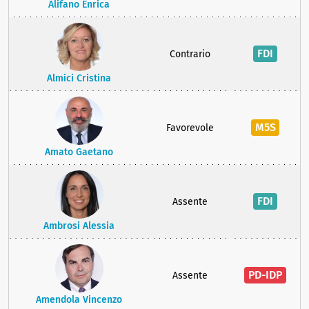
Alifano Enrica
FDI
Contrario
Almici Cristina
M5S
Favorevole
Amato Gaetano
FDI
Assente
Ambrosi Alessia
PD-IDP
Assente
Amendola Vincenzo