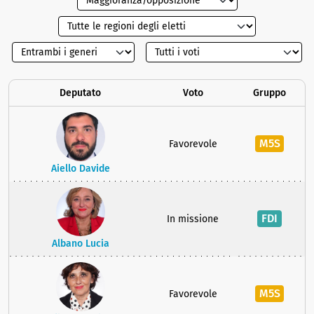
Deputato
Voto
Gruppo
M5S
Favorevole
Aiello Davide
FDI
In missione
Albano Lucia
M5S
Favorevole