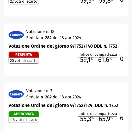
59,5
59,8
22 voti di scarto
M
O
Votazione n. 18
Camera
Seduta n.
282
del 18 apr 2024
Votazione Ordine del giorno 9/1752/140 DDL n. 1752
Indice di compattezza
RESPINTA
0
R
59,1
61,6
%
%
20 voti di scarto
M
O
Votazione n. 7
Camera
Seduta n.
282
del 18 apr 2024
Votazione Ordine del giorno 9/1752/129, DDL n. 1752
Indice di compattezza
APPROVATA
6
R
55,3
65,9
%
%
116 voti di scarto
M
O