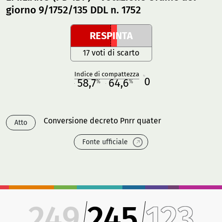
giorno 9/1752/135 DDL n. 1752
RESPINTA
17 voti di scarto
Indice di compattezza
0
R
58,7
64,6
%
%
M
O
Conversione decreto Pnrr quater
Atto
Fonte ufficiale
249
245
123