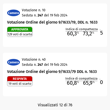
Votazione n. 10
Camera
Seduta n.
247
del 19 feb 2024
Votazione Ordine del giorno 9/1633/19, DDL n. 1633
Indice di compattezza
APPROVATA
5
R
60,3
73,2
%
%
129 voti di scarto
M
O
Votazione n. 40
Camera
Seduta n.
247
del 19 feb 2024
Votazione Ordine del giorno 9/1633/79 DDL n. 1633
Indice di compattezza
RESPINTA
0
R
60,8
65,9
%
%
19 voti di scarto
M
O
Visualizzati 12 di 76