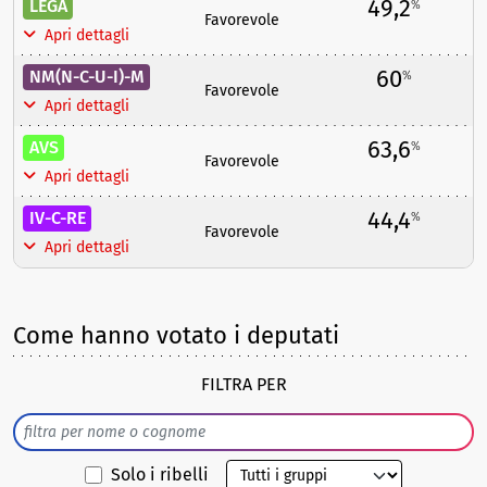
49,2
LEGA
%
Favorevole
Apri dettagli
60
NM(N-C-U-I)-M
%
Favorevole
Apri dettagli
63,6
AVS
%
Favorevole
Apri dettagli
44,4
IV-C-RE
%
Favorevole
Apri dettagli
Come hanno votato i deputati
FILTRA PER
Solo i ribelli