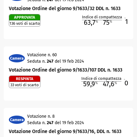
Votazione Ordine del giorno 9/1633/32 DDL n. 1633
Indice di compattezza
APPROVATA
1
R
63,7
75
%
%
136 voti di scarto
M
O
Votazione n. 60
Camera
Seduta n.
247
del 19 feb 2024
Votazione Ordine del giorno 9/1633/107 DDL n. 1633
Indice di compattezza
RESPINTA
0
R
59,9
47,6
%
%
33 voti di scarto
M
O
Votazione n. 8
Camera
Seduta n.
247
del 19 feb 2024
Votazione Ordine del giorno 9/1633/16, DDL n. 1633