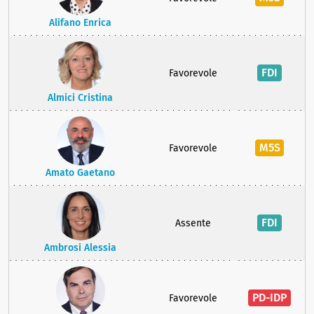
Alifano Enrica
FDI
Favorevole
Almici Cristina
M5S
Favorevole
Amato Gaetano
FDI
Assente
Ambrosi Alessia
PD-IDP
Favorevole