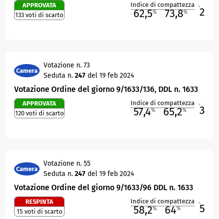
Indice di compattezza
APPROVATA
2
R
62,5
73,8
%
%
133 voti di scarto
M
O
Votazione n. 73
Camera
Seduta n.
247
del 19 feb 2024
Votazione Ordine del giorno 9/1633/136, DDL n. 1633
Indice di compattezza
APPROVATA
3
R
57,4
65,2
%
%
120 voti di scarto
M
O
Votazione n. 55
Camera
Seduta n.
247
del 19 feb 2024
Votazione Ordine del giorno 9/1633/96 DDL n. 1633
Indice di compattezza
RESPINTA
5
R
58,2
64
%
%
15 voti di scarto
M
O