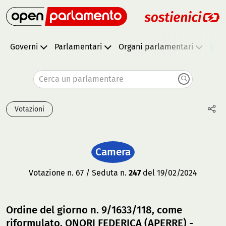
Governi
Parlamentari
Organi parlamentari
Vota
Cerca un parlamentare
Votazioni
Camera
Votazione n. 67 / Seduta n.
247
del 19/02/2024
Ordine del giorno n. 9/1633/118, come
riformulato, ONORI FEDERICA (APERRE) -