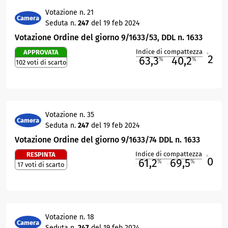
Votazione n. 21
Camera
Seduta n.
247
del 19 feb 2024
Votazione Ordine del giorno 9/1633/53, DDL n. 1633
Indice di compattezza
APPROVATA
2
R
63,3
40,2
%
%
102 voti di scarto
M
O
Votazione n. 35
Camera
Seduta n.
247
del 19 feb 2024
Votazione Ordine del giorno 9/1633/74 DDL n. 1633
Indice di compattezza
RESPINTA
0
R
61,2
69,5
%
%
17 voti di scarto
M
O
Votazione n. 18
Camera
Seduta n.
247
del 19 feb 2024