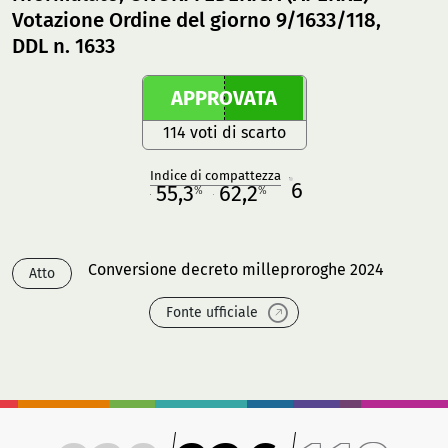
Votazione Ordine del giorno 9/1633/118,
DDL n. 1633
APPROVATA
114 voti di scarto
Indice di compattezza
6
R
55,3
62,2
%
%
M
O
Conversione decreto milleproroghe 2024
Atto
Fonte ufficiale