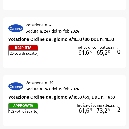
Votazione n. 41
Camera
Seduta n.
247
del 19 feb 2024
Votazione Ordine del giorno 9/1633/80 DDL n. 1633
Indice di compattezza
RESPINTA
0
R
61,6
65,2
%
%
20 voti di scarto
M
O
Votazione n. 29
Camera
Seduta n.
247
del 19 feb 2024
Votazione Ordine del giorno 9/1633/65, DDL n. 1633
Indice di compattezza
APPROVATA
2
R
61,6
73,2
%
%
132 voti di scarto
M
O