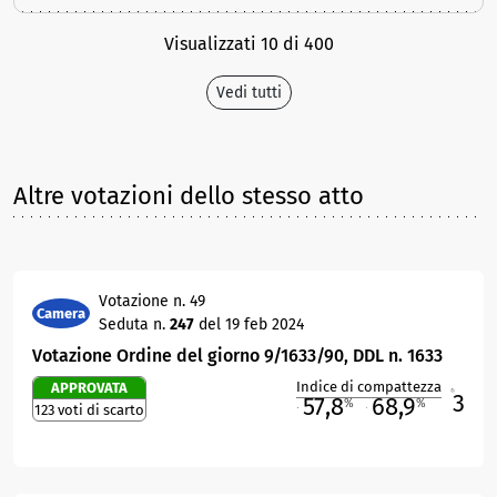
Visualizzati 10 di 400
Vedi tutti
Altre votazioni dello stesso atto
Votazione n. 49
Camera
Seduta n.
247
del 19 feb 2024
Votazione Ordine del giorno 9/1633/90, DDL n. 1633
Indice di compattezza
APPROVATA
3
R
57,8
68,9
%
%
123 voti di scarto
M
O