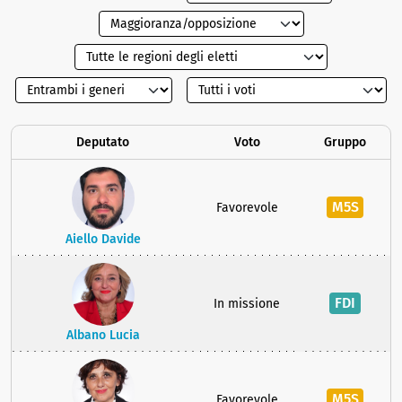
Deputato
Voto
Gruppo
M5S
Favorevole
Aiello Davide
FDI
In missione
Albano Lucia
M5S
Favorevole