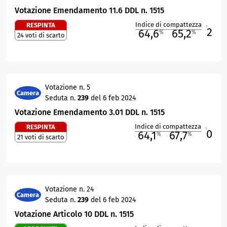
Votazione Emendamento 11.6 DDL n. 1515
Indice di compattezza
RESPINTA
2
R
64,6
65,2
%
%
24 voti di scarto
M
O
Votazione n. 5
Camera
Seduta n.
239
del 6 feb 2024
Votazione Emendamento 3.01 DDL n. 1515
Indice di compattezza
RESPINTA
0
R
64,1
67,7
%
%
21 voti di scarto
M
O
Votazione n. 24
Camera
Seduta n.
239
del 6 feb 2024
Votazione Articolo 10 DDL n. 1515