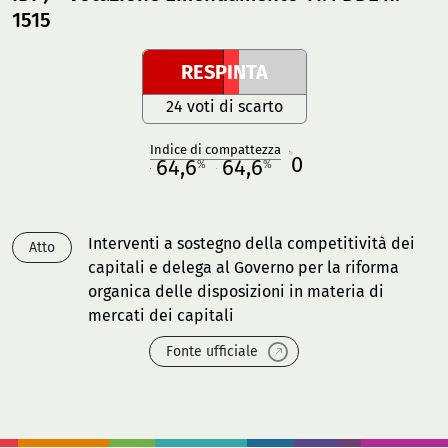
1515
RESPINTA
24 voti di scarto
Indice di compattezza
0
R
64,6
64,6
%
%
M
O
Interventi a sostegno della competitività dei
Atto
capitali e delega al Governo per la riforma
organica delle disposizioni in materia di
mercati dei capitali
Fonte ufficiale