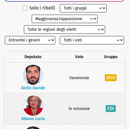
Solo i ribelli
Deputato
Voto
Gruppo
M5S
Favorevole
Aiello Davide
FDI
In missione
Albano Lucia