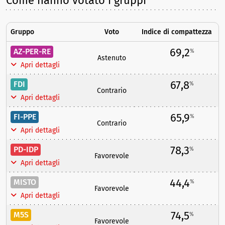
Come hanno votato i gruppi
Gruppo
Voto
Indice di compattezza
69,2
AZ-PER-RE
%
Astenuto
Apri dettagli
67,8
FDI
%
Contrario
Apri dettagli
65,9
FI-PPE
%
Contrario
Apri dettagli
78,3
PD-IDP
%
Favorevole
Apri dettagli
44,4
MISTO
%
Favorevole
Apri dettagli
74,5
M5S
%
Favorevole