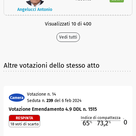
Angelucci Antonio
Visualizzati 10 di 400
Vedi tutti
Altre votazioni dello stesso atto
Votazione n. 14
Camera
Seduta n.
239
del 6 feb 2024
Votazione Emendamento 4.9 DDL n. 1515
Indice di compattezza
RESPINTA
0
R
65
73,2
%
%
18 voti di scarto
M
O