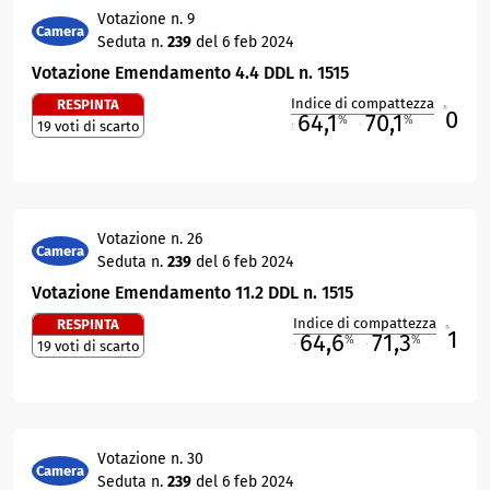
Votazione n. 9
Camera
Seduta n.
239
del 6 feb 2024
Votazione Emendamento 4.4 DDL n. 1515
Indice di compattezza
RESPINTA
0
R
64,1
70,1
%
%
19 voti di scarto
M
O
Votazione n. 26
Camera
Seduta n.
239
del 6 feb 2024
Votazione Emendamento 11.2 DDL n. 1515
Indice di compattezza
RESPINTA
1
R
64,6
71,3
%
%
19 voti di scarto
M
O
Votazione n. 30
Camera
Seduta n.
239
del 6 feb 2024