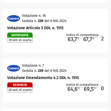
Votazione n. 16
Camera
Seduta n.
239
del 6 feb 2024
Votazione Articolo 5 DDL n. 1515
Indice di compattezza
APPROVATA
2
R
63,7
67,7
%
%
78 voti di scarto
M
O
Votazione n. 7
Camera
Seduta n.
239
del 6 feb 2024
Votazione Emendamento 4.2 DDL n. 1515
Indice di compattezza
RESPINTA
0
R
64,6
69,5
%
%
20 voti di scarto
M
O