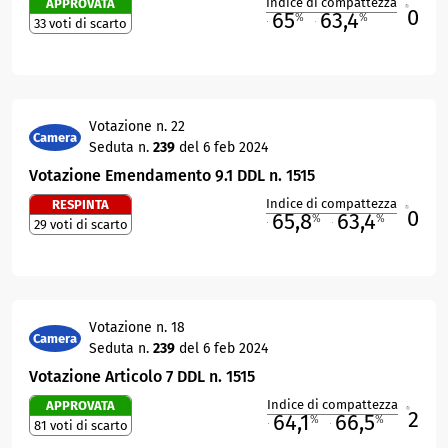
Indice di compattezza
APPROVATA
0
R
65
63,4
%
%
33 voti di scarto
M
O
Votazione n. 22
Camera
Seduta n.
239
del 6 feb 2024
Votazione Emendamento 9.1 DDL n. 1515
Indice di compattezza
RESPINTA
0
R
65,8
63,4
%
%
29 voti di scarto
M
O
Votazione n. 18
Camera
Seduta n.
239
del 6 feb 2024
Votazione Articolo 7 DDL n. 1515
Indice di compattezza
APPROVATA
2
R
64,1
66,5
%
%
81 voti di scarto
M
O