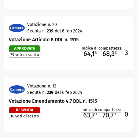
Votazione n. 20
Camera
Seduta n.
239
del 6 feb 2024
Votazione Articolo 8 DDL n. 1515
Indice di compattezza
APPROVATA
3
R
64,1
68,3
%
%
79 voti di scarto
M
O
Votazione n. 12
Camera
Seduta n.
239
del 6 feb 2024
Votazione Emendamento 4.7 DDL n. 1515
Indice di compattezza
RESPINTA
0
R
63,7
70,7
%
%
18 voti di scarto
M
O