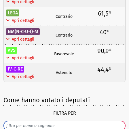
Apri dettagli
61,5
LEGA
%
Contrario
Apri dettagli
40
NM(N-C-U-I)-M
%
Contrario
Apri dettagli
90,9
AVS
%
Favorevole
Apri dettagli
44,4
IV-C-RE
%
Astenuto
Apri dettagli
Come hanno votato i deputati
FILTRA PER