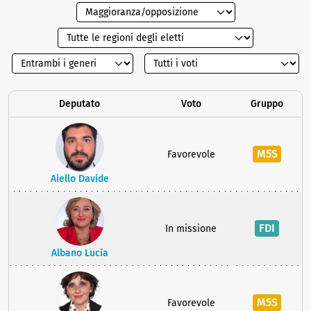
Deputato
Voto
Gruppo
M5S
Favorevole
Aiello Davide
FDI
In missione
Albano Lucia
M5S
Favorevole