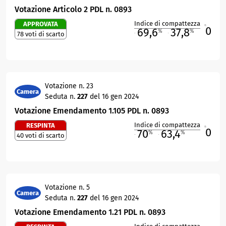
Votazione Articolo 2 PDL n. 0893
Indice di compattezza
APPROVATA
0
R
69,6
37,8
%
%
78 voti di scarto
M
O
Votazione n. 23
Camera
Seduta n.
227
del 16 gen 2024
Votazione Emendamento 1.105 PDL n. 0893
Indice di compattezza
RESPINTA
0
R
70
63,4
%
%
40 voti di scarto
M
O
Votazione n. 5
Camera
Seduta n.
227
del 16 gen 2024
Votazione Emendamento 1.21 PDL n. 0893