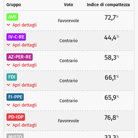
Gruppo
Voto
Indice di compattezza
72,7
AVS
%
Favorevole
Apri dettagli
44,4
IV-C-RE
%
Contrario
Apri dettagli
58,3
AZ-PER-RE
%
Contrario
Apri dettagli
66,1
FDI
%
Contrario
Apri dettagli
65,9
FI-PPE
%
Contrario
Apri dettagli
76,8
PD-IDP
%
Favorevole
Apri dettagli
33,3
MISTO
%