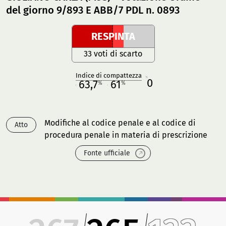
del giorno 9/893 E ABB/7 PDL n. 0893
RESPINTA
33 voti di scarto
Indice di compattezza
0
R
63,7
61
%
%
M
O
Modifiche al codice penale e al codice di
Atto
procedura penale in materia di prescrizione
Fonte ufficiale