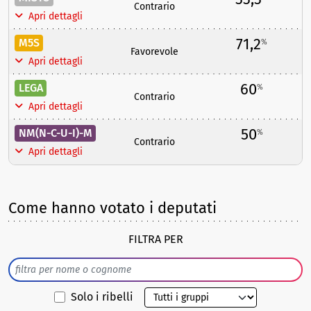
Contrario
Apri dettagli
71,2
M5S
%
Favorevole
Apri dettagli
60
LEGA
%
Contrario
Apri dettagli
50
NM(N-C-U-I)-M
%
Contrario
Apri dettagli
Come hanno votato i deputati
FILTRA PER
Solo i ribelli