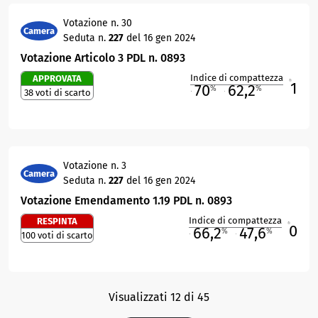
Votazione n. 30
Camera
Seduta n.
227
del 16 gen 2024
Votazione Articolo 3 PDL n. 0893
Indice di compattezza
APPROVATA
1
R
70
62,2
%
%
38 voti di scarto
M
O
Votazione n. 3
Camera
Seduta n.
227
del 16 gen 2024
Votazione Emendamento 1.19 PDL n. 0893
Indice di compattezza
RESPINTA
0
R
66,2
47,6
%
%
100 voti di scarto
M
O
Visualizzati 12 di 45