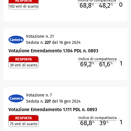
Indice di compattezza
RESPINTA
0
R
68,8
48,2
%
%
102 voti di scarto
M
O
Votazione n. 21
Camera
Seduta n.
227
del 16 gen 2024
Votazione Emendamento 1.104 PDL n. 0893
Indice di compattezza
RESPINTA
1
R
69,2
61,6
%
%
39 voti di scarto
M
O
Votazione n. 7
Camera
Seduta n.
227
del 16 gen 2024
Votazione Emendamento 1.111 PDL n. 0893
Indice di compattezza
RESPINTA
1
R
68,8
39
%
%
75 voti di scarto
M
O