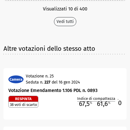
Visualizzati 10 di 400
Vedi tutti
Altre votazioni dello stesso atto
Votazione n. 25
Camera
Seduta n.
227
del 16 gen 2024
Votazione Emendamento 1.106 PDL n. 0893
Indice di compattezza
RESPINTA
0
R
67,5
61,6
%
%
38 voti di scarto
M
O