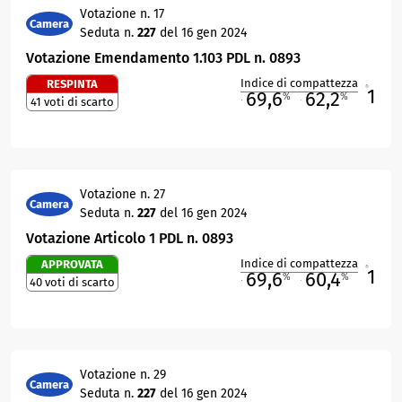
Votazione n. 17
Camera
Seduta n.
227
del 16 gen 2024
Votazione Emendamento 1.103 PDL n. 0893
Indice di compattezza
RESPINTA
1
R
69,6
62,2
%
%
41 voti di scarto
M
O
Votazione n. 27
Camera
Seduta n.
227
del 16 gen 2024
Votazione Articolo 1 PDL n. 0893
Indice di compattezza
APPROVATA
1
R
69,6
60,4
%
%
40 voti di scarto
M
O
Votazione n. 29
Camera
Seduta n.
227
del 16 gen 2024