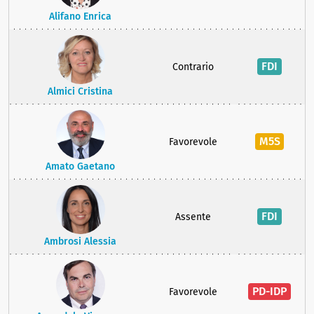
Alifano Enrica
FDI
Contrario
Almici Cristina
M5S
Favorevole
Amato Gaetano
FDI
Assente
Ambrosi Alessia
PD-IDP
Favorevole