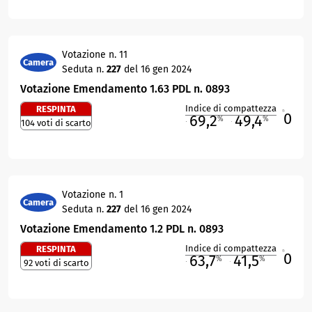
Votazione n. 11
Camera
Seduta n.
227
del 16 gen 2024
Votazione Emendamento 1.63 PDL n. 0893
Indice di compattezza
RESPINTA
0
R
69,2
49,4
%
%
104 voti di scarto
M
O
Votazione n. 1
Camera
Seduta n.
227
del 16 gen 2024
Votazione Emendamento 1.2 PDL n. 0893
Indice di compattezza
RESPINTA
0
R
63,7
41,5
%
%
92 voti di scarto
M
O