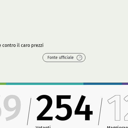
contro il caro prezzi
Fonte ufficiale
59
254
1
Votanti
Maggioran