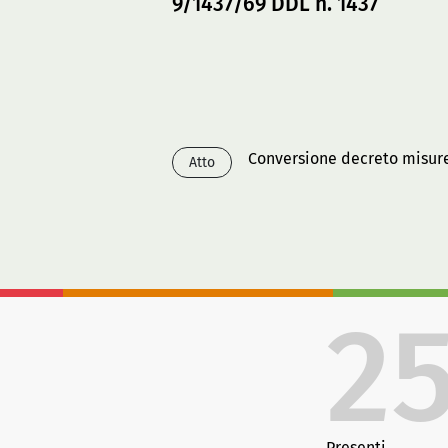
9/1437/69 DDL n. 1437
Conversione decreto misure 
Atto
2
Presenti