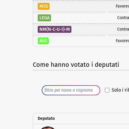
M5S
Favore
LEGA
Contra
NM(N-C-U-I)-M
Contra
AVS
Favore
Come hanno votato i deputati
Solo i ri
Deputato