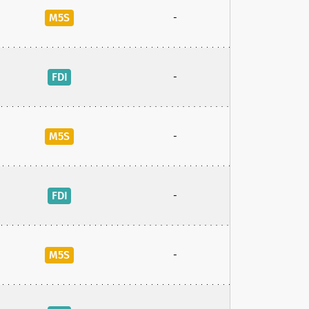
M5S
-
FDI
-
M5S
-
FDI
-
M5S
-