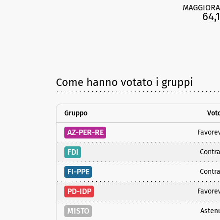
MAGGIORA
64,
Come hanno votato i gruppi
Gruppo
Vot
AZ-PER-RE
Favore
FDI
Contra
FI-PPE
Contra
PD-IDP
Favore
MISTO
Asten