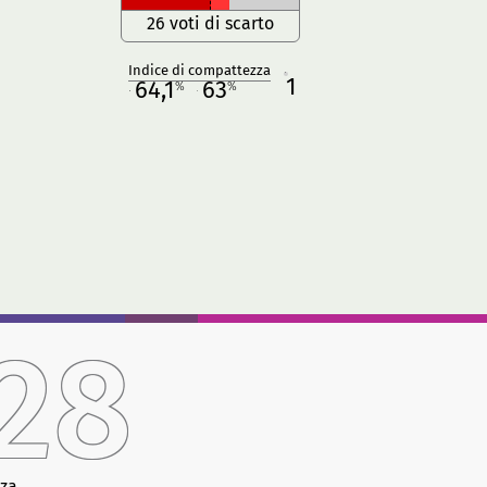
26 voti di scarto
Indice di compattezza
1
R
64,1
63
%
%
M
O
28
za