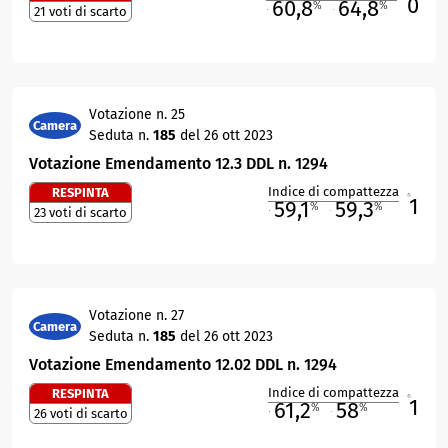
0
60,8
64,8
%
%
21 voti di scarto
M
O
Votazione n. 25
Camera
Seduta n.
185
del 26 ott 2023
Votazione Emendamento 12.3 DDL n. 1294
Indice di compattezza
RESPINTA
1
R
59,1
59,3
%
%
23 voti di scarto
M
O
Votazione n. 27
Camera
Seduta n.
185
del 26 ott 2023
Votazione Emendamento 12.02 DDL n. 1294
Indice di compattezza
RESPINTA
1
R
61,2
58
%
%
26 voti di scarto
M
O