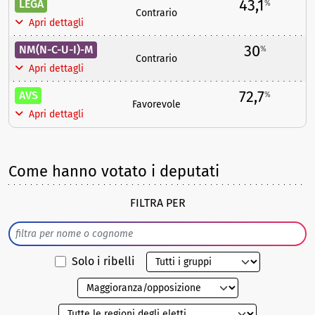
43,1
LEGA
%
Contrario
Apri dettagli
30
NM(N-C-U-I)-M
%
Contrario
Apri dettagli
72,7
AVS
%
Favorevole
Apri dettagli
Come hanno votato i deputati
FILTRA PER
Solo i ribelli