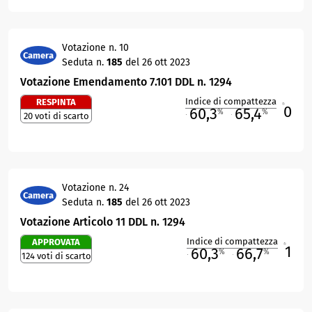
Votazione n. 10
Camera
Seduta n.
185
del 26 ott 2023
Votazione Emendamento 7.101 DDL n. 1294
Indice di compattezza
RESPINTA
0
R
60,3
65,4
%
%
20 voti di scarto
M
O
Votazione n. 24
Camera
Seduta n.
185
del 26 ott 2023
Votazione Articolo 11 DDL n. 1294
Indice di compattezza
APPROVATA
1
R
60,3
66,7
%
%
124 voti di scarto
M
O