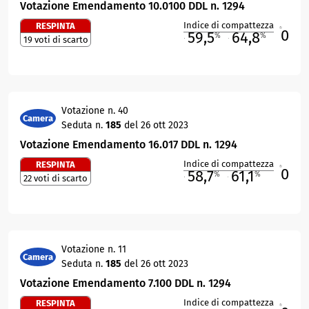
Votazione Emendamento 10.0100 DDL n. 1294
Indice di compattezza
RESPINTA
0
R
59,5
64,8
%
%
19 voti di scarto
M
O
Votazione n. 40
Camera
Seduta n.
185
del 26 ott 2023
Votazione Emendamento 16.017 DDL n. 1294
Indice di compattezza
RESPINTA
0
R
58,7
61,1
%
%
22 voti di scarto
M
O
Votazione n. 11
Camera
Seduta n.
185
del 26 ott 2023
Votazione Emendamento 7.100 DDL n. 1294
Indice di compattezza
RESPINTA
R