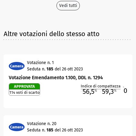
Vedi tutti
Altre votazioni dello stesso atto
Votazione n. 1
Camera
Seduta n.
185
del 26 ott 2023
Votazione Emendamento 1.100, DDL n. 1294
Indice di compattezza
APPROVATA
0
R
56,5
59,3
%
%
114 voti di scarto
M
O
Votazione n. 20
Camera
Seduta n.
185
del 26 ott 2023