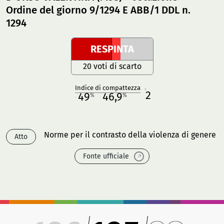
Ordine del giorno 9/1294 E ABB/1 DDL n.
1294
RESPINTA
20 voti di scarto
Indice di compattezza
2
R
49
46,9
%
%
M
O
Norme per il contrasto della violenza di genere
Atto
Fonte ufficiale