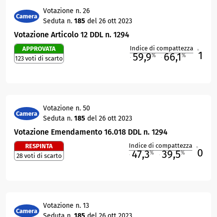
Votazione n. 26
Camera
Seduta n.
185
del 26 ott 2023
Votazione Articolo 12 DDL n. 1294
Indice di compattezza
APPROVATA
1
R
59,9
66,1
%
%
123 voti di scarto
M
O
Votazione n. 50
Camera
Seduta n.
185
del 26 ott 2023
Votazione Emendamento 16.018 DDL n. 1294
Indice di compattezza
RESPINTA
0
R
47,3
39,5
%
%
28 voti di scarto
M
O
Votazione n. 13
Camera
Seduta n.
185
del 26 ott 2023