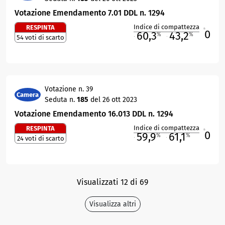
Votazione Emendamento 7.01 DDL n. 1294
Indice di compattezza
RESPINTA
0
R
60,3
43,2
%
%
54 voti di scarto
M
O
Votazione n. 39
Camera
Seduta n.
185
del 26 ott 2023
Votazione Emendamento 16.013 DDL n. 1294
Indice di compattezza
RESPINTA
0
R
59,9
61,1
%
%
24 voti di scarto
M
O
Visualizzati 12 di 69
Visualizza altri