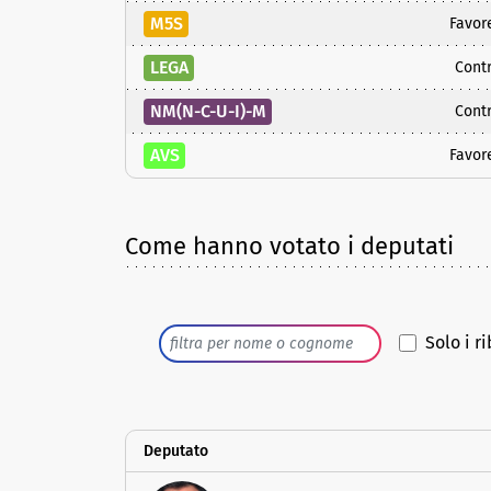
M5S
Favor
LEGA
Contr
NM(N-C-U-I)-M
Contr
AVS
Favor
Come hanno votato i deputati
Solo i ri
Deputato