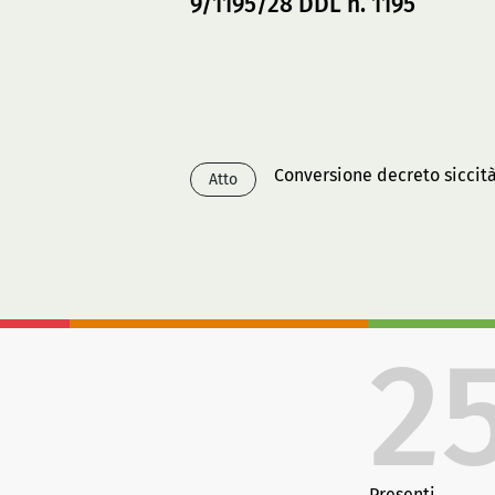
9/1195/28 DDL n. 1195
Conversione decreto siccit
Atto
2
Presenti