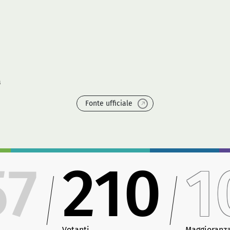
à
Fonte ufficiale
57
210
1
Votanti
Maggioranz