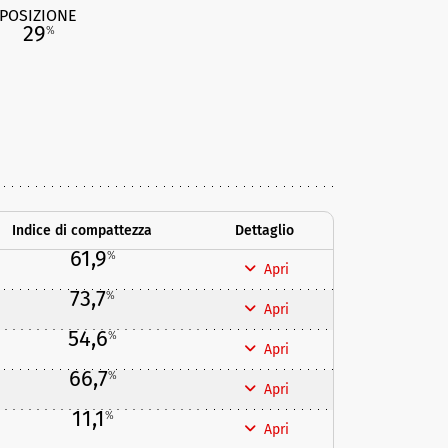
POSIZIONE
29
%
Indice di compattezza
Dettaglio
61,9
%
Apri
73,7
%
Apri
54,6
%
Apri
66,7
%
Apri
11,1
%
Apri