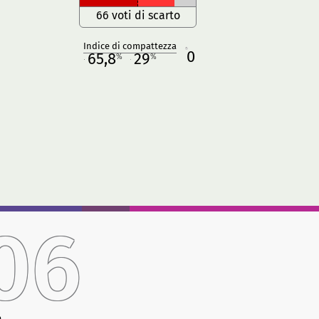
66 voti di scarto
Indice di compattezza
0
R
65,8
29
%
%
M
O
06
a