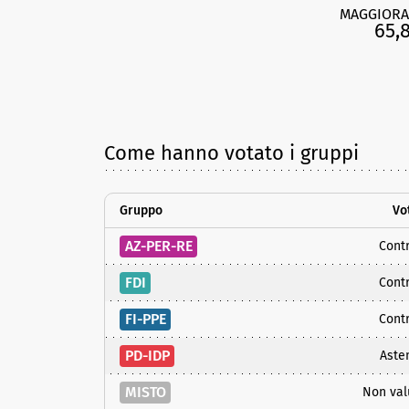
MAGGIORA
65,
Come hanno votato i gruppi
Gruppo
Vo
AZ-PER-RE
Contr
FDI
Contr
FI-PPE
Contr
PD-IDP
Aste
MISTO
Non val