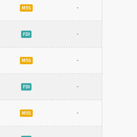
M5S
-
FDI
-
M5S
-
FDI
-
M5S
-