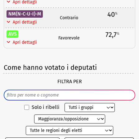
Apri dettagli
40
NM(N-C-U-I)-M
%
Contrario
Apri dettagli
72,7
AVS
%
Favorevole
Apri dettagli
Come hanno votato i deputati
FILTRA PER
Solo i ribelli