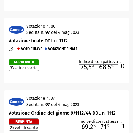
Votazione n. 80
Camera
Seduta n.
97
del 4 mag 2023
Votazione finale DDL n. 1112
VOTO CHIAVE
VOTAZIONE FINALE
Indice di compattezza
APPROVATA
0
R
75,5
68,5
%
%
33 voti di scarto
M
O
Votazione n. 37
Camera
Seduta n.
97
del 4 mag 2023
Votazione Ordine del giorno 9/1112/44 DDL n. 1112
Indice di compattezza
RESPINTA
1
R
69,2
71
%
%
25 voti di scarto
M
O