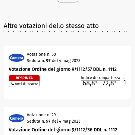
Altre votazioni dello stesso atto
Votazione n. 50
Camera
Seduta n.
97
del 4 mag 2023
Votazione Ordine del giorno 9/1112/57 DDL n. 1112
Indice di compattezza
RESPINTA
1
R
68,8
72,8
%
%
24 voti di scarto
M
O
Votazione n. 29
Camera
Seduta n.
97
del 4 mag 2023
Votazione Ordine del giorno 9/1112/36 DDL n. 1112