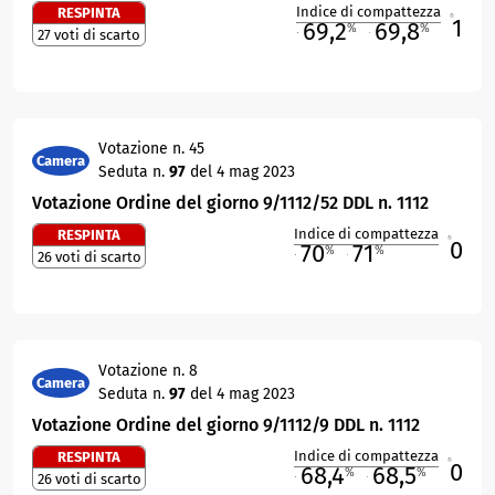
Indice di compattezza
RESPINTA
1
R
69,2
69,8
%
%
27 voti di scarto
M
O
Votazione n. 45
Camera
Seduta n.
97
del 4 mag 2023
Votazione Ordine del giorno 9/1112/52 DDL n. 1112
Indice di compattezza
RESPINTA
0
R
70
71
%
%
26 voti di scarto
M
O
Votazione n. 8
Camera
Seduta n.
97
del 4 mag 2023
Votazione Ordine del giorno 9/1112/9 DDL n. 1112
Indice di compattezza
RESPINTA
0
R
68,4
68,5
%
%
26 voti di scarto
M
O