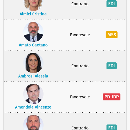
FDI
Contrario
Almici Cristina
M5S
Favorevole
Amato Gaetano
FDI
Contrario
Ambrosi Alessia
PD-IDP
Favorevole
Amendola Vincenzo
FDI
Contrario