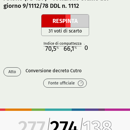
giorno 9/1112/78 DDL n. 1112
RESPINTA
31 voti di scarto
Indice di compattezza
0
R
70,5
66,1
%
%
M
O
Conversione decreto Cutro
Atto
Fonte ufficiale
277
274
138