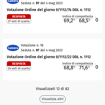
Camera
Seduta n.
97
del 4 mag 2023
Votazione Ordine del giorno 9/1112/74 DDL n. 1112
Indice di compattezza
RESPINTA
0
R
69,2
68,5
%
%
27 voti di scarto
M
O
Votazione n. 18
Camera
Seduta n.
97
del 4 mag 2023
Votazione Ordine del giorno 9/1112/22 DDL n. 1112
Indice di compattezza
RESPINTA
0
R
68,8
71,6
%
%
24 voti di scarto
M
O
Visualizzati 12 di 82
Visualizza altri