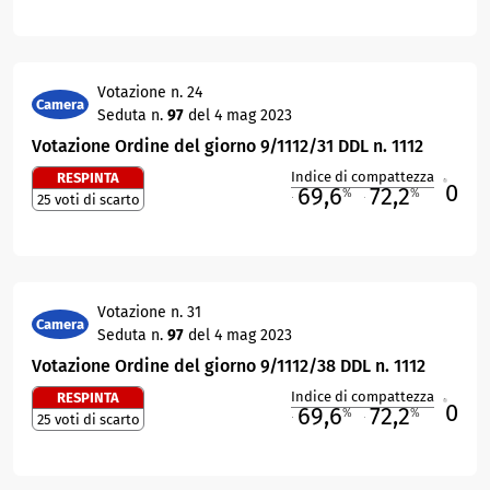
Votazione n. 24
Camera
Seduta n.
97
del 4 mag 2023
Votazione Ordine del giorno 9/1112/31 DDL n. 1112
Indice di compattezza
RESPINTA
0
R
69,6
72,2
%
%
25 voti di scarto
M
O
Votazione n. 31
Camera
Seduta n.
97
del 4 mag 2023
Votazione Ordine del giorno 9/1112/38 DDL n. 1112
Indice di compattezza
RESPINTA
0
R
69,6
72,2
%
%
25 voti di scarto
M
O