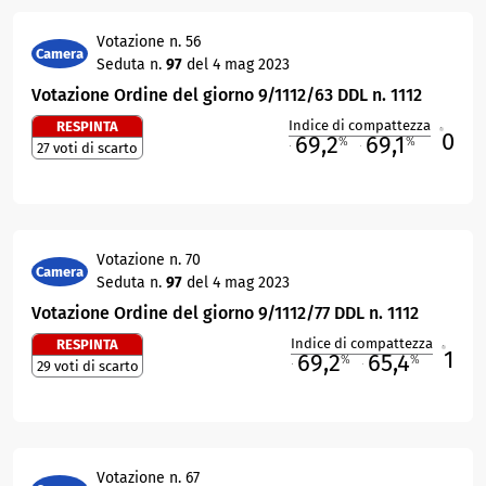
Votazione n. 56
Camera
Seduta n.
97
del 4 mag 2023
Votazione Ordine del giorno 9/1112/63 DDL n. 1112
Indice di compattezza
RESPINTA
0
R
69,2
69,1
%
%
27 voti di scarto
M
O
Votazione n. 70
Camera
Seduta n.
97
del 4 mag 2023
Votazione Ordine del giorno 9/1112/77 DDL n. 1112
Indice di compattezza
RESPINTA
1
R
69,2
65,4
%
%
29 voti di scarto
M
O
Votazione n. 67