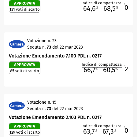
Indice di compattezza
APPROVATA
0
R
64,6
68,5
%
%
131 voti di scarto
M
O
Votazione n. 23
Camera
Seduta n.
73
del 22 mar 2023
Votazione Emendamento 7.100 PDL n. 0217
Indice di compattezza
APPROVATA
2
R
66,7
60,5
%
%
85 voti di scarto
M
O
Votazione n. 15
Camera
Seduta n.
73
del 22 mar 2023
Votazione Emendamento 2.103 PDL n. 0217
Indice di compattezza
APPROVATA
0
R
63,7
67,3
%
%
129 voti di scarto
M
O