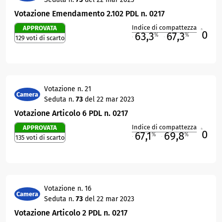
Votazione Emendamento 2.102 PDL n. 0217
Indice di compattezza
APPROVATA
0
R
63,3
67,3
%
%
129 voti di scarto
M
O
Votazione n. 21
Camera
Seduta n.
73
del 22 mar 2023
Votazione Articolo 6 PDL n. 0217
Indice di compattezza
APPROVATA
0
R
67,1
69,8
%
%
135 voti di scarto
M
O
Votazione n. 16
Camera
Seduta n.
73
del 22 mar 2023
Votazione Articolo 2 PDL n. 0217