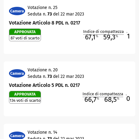
Votazione n. 25
Camera
Seduta n.
73
del 22 mar 2023
Votazione Articolo 8 PDL n. 0217
Indice di compattezza
APPROVATA
1
R
67,1
59,3
%
%
87 voti di scarto
M
O
Votazione n. 20
Camera
Seduta n.
73
del 22 mar 2023
Votazione Articolo 5 PDL n. 0217
Indice di compattezza
APPROVATA
0
R
66,7
68,5
%
%
134 voti di scarto
M
O
Votazione n. 14
Camera
Seduta n.
73
del 22 mar 2023