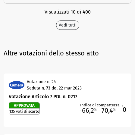
Visualizzati 10 di 400
Vedi tutti
Altre votazioni dello stesso atto
Votazione n. 24
Camera
Seduta n.
73
del 22 mar 2023
Votazione Articolo 7 PDL n. 0217
Indice di compattezza
APPROVATA
0
R
66,2
70,4
%
%
135 voti di scarto
M
O