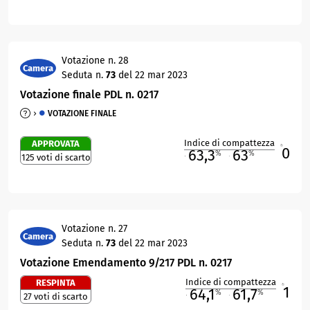
Votazione n. 28
Camera
Seduta n.
73
del 22 mar 2023
Votazione finale PDL n. 0217
VOTAZIONE FINALE
Indice di compattezza
APPROVATA
0
R
63,3
63
%
%
125 voti di scarto
M
O
Votazione n. 27
Camera
Seduta n.
73
del 22 mar 2023
Votazione Emendamento 9/217 PDL n. 0217
Indice di compattezza
RESPINTA
1
R
64,1
61,7
%
%
27 voti di scarto
M
O