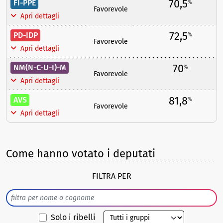
70,5
FI-PPE
%
Favorevole
Apri dettagli
72,5
PD-IDP
%
Favorevole
Apri dettagli
70
NM(N-C-U-I)-M
%
Favorevole
Apri dettagli
81,8
AVS
%
Favorevole
Apri dettagli
Come hanno votato i deputati
FILTRA PER
Solo i ribelli