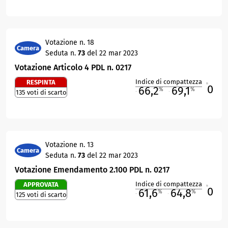
Votazione n. 18
Camera
Seduta n.
73
del 22 mar 2023
Votazione Articolo 4 PDL n. 0217
Indice di compattezza
RESPINTA
0
R
66,2
69,1
%
%
135 voti di scarto
M
O
Votazione n. 13
Camera
Seduta n.
73
del 22 mar 2023
Votazione Emendamento 2.100 PDL n. 0217
Indice di compattezza
APPROVATA
0
R
61,6
64,8
%
%
125 voti di scarto
M
O