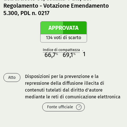
Regolamento - Votazione Emendamento
5.300, PDL n. 0217
APPROVATA
134 voti di scarto
Indice di compattezza
1
R
66,7
69,1
%
%
M
O
Disposizioni per la prevenzione e la
Atto
repressione della diffusione illecita di
contenuti tutelati dal diritto d'autore
mediante le reti di comunicazione elettronica
Fonte ufficiale