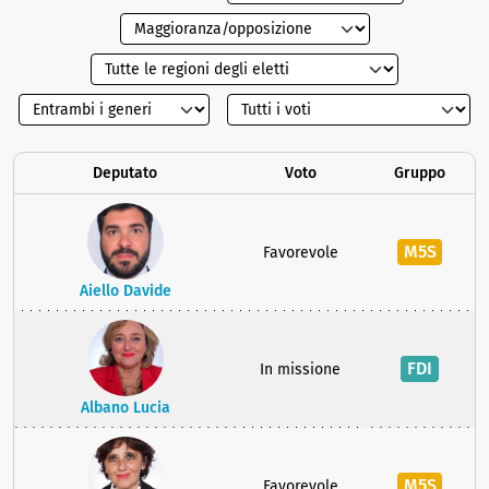
Deputato
Voto
Gruppo
M5S
Favorevole
Aiello Davide
FDI
In missione
Albano Lucia
M5S
Favorevole