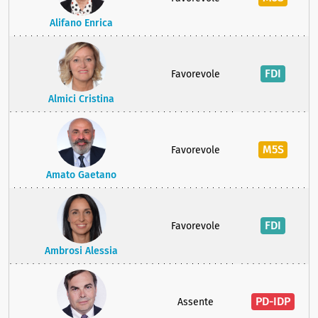
Alifano Enrica
FDI
Favorevole
Almici Cristina
M5S
Favorevole
Amato Gaetano
FDI
Favorevole
Ambrosi Alessia
PD-IDP
Assente