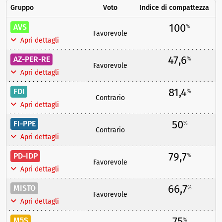
Gruppo
Voto
Indice di compattezza
100
AVS
%
Favorevole
Apri dettagli
47,6
AZ-PER-RE
%
Favorevole
Apri dettagli
81,4
FDI
%
Contrario
Apri dettagli
50
FI-PPE
%
Contrario
Apri dettagli
79,7
PD-IDP
%
Favorevole
Apri dettagli
66,7
MISTO
%
Favorevole
Apri dettagli
75
M5S
%