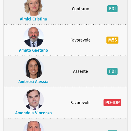
FDI
Contrario
Almici Cristina
M5S
Favorevole
Amato Gaetano
FDI
Assente
Ambrosi Alessia
PD-IDP
Favorevole
Amendola Vincenzo