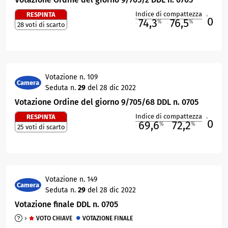
Indice di compattezza
RESPINTA
0
R
74,3
76,5
%
%
28 voti di scarto
M
O
Votazione n. 109
Camera
Seduta n.
29
del 28 dic 2022
Votazione Ordine del giorno 9/705/68 DDL n. 0705
Indice di compattezza
RESPINTA
0
R
69,6
72,2
%
%
25 voti di scarto
M
O
Votazione n. 149
Camera
Seduta n.
29
del 28 dic 2022
Votazione finale DDL n. 0705
VOTO CHIAVE
VOTAZIONE FINALE