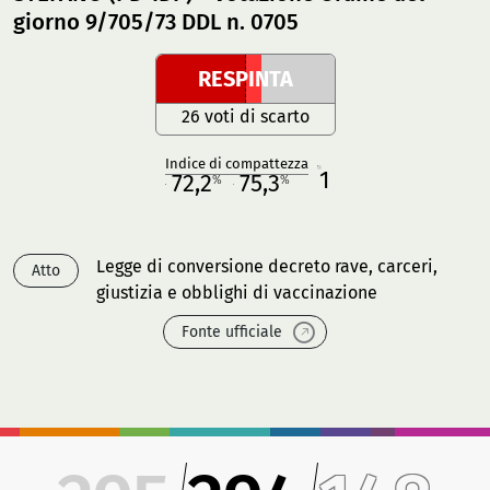
giorno 9/705/73 DDL n. 0705
RESPINTA
26 voti di scarto
Indice di compattezza
1
R
72,2
75,3
%
%
M
O
Legge di conversione decreto rave, carceri,
Atto
giustizia e obblighi di vaccinazione
Fonte ufficiale