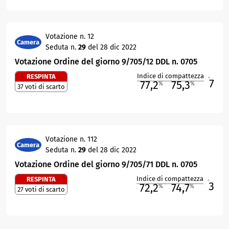
Votazione n. 12
Camera
Seduta n.
29
del 28 dic 2022
Votazione Ordine del giorno 9/705/12 DDL n. 0705
Indice di compattezza
RESPINTA
7
R
77,2
75,3
%
%
37 voti di scarto
M
O
Votazione n. 112
Camera
Seduta n.
29
del 28 dic 2022
Votazione Ordine del giorno 9/705/71 DDL n. 0705
Indice di compattezza
RESPINTA
3
R
72,2
74,7
%
%
27 voti di scarto
M
O