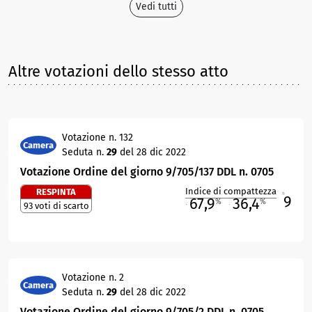
Vedi tutti
Altre votazioni dello stesso atto
Votazione n. 132
Camera
Seduta n.
29
del 28 dic 2022
Votazione Ordine del giorno 9/705/137 DDL n. 0705
Indice di compattezza
RESPINTA
9
R
67,9
36,4
%
%
93 voti di scarto
M
O
Votazione n. 2
Camera
Seduta n.
29
del 28 dic 2022
Votazione Ordine del giorno 9/705/2 DDL n. 0705