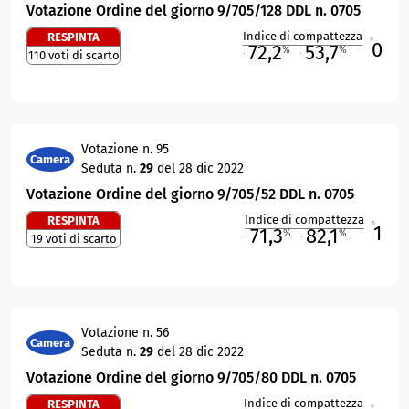
Votazione Ordine del giorno 9/705/128 DDL n. 0705
Indice di compattezza
RESPINTA
0
R
72,2
53,7
%
%
110 voti di scarto
M
O
Votazione n. 95
Camera
Seduta n.
29
del 28 dic 2022
Votazione Ordine del giorno 9/705/52 DDL n. 0705
Indice di compattezza
RESPINTA
1
R
71,3
82,1
%
%
19 voti di scarto
M
O
Votazione n. 56
Camera
Seduta n.
29
del 28 dic 2022
Votazione Ordine del giorno 9/705/80 DDL n. 0705
Indice di compattezza
RESPINTA
R