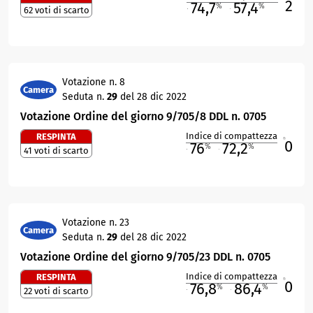
2
74,7
57,4
%
%
62 voti di scarto
M
O
Votazione n. 8
Camera
Seduta n.
29
del 28 dic 2022
Votazione Ordine del giorno 9/705/8 DDL n. 0705
Indice di compattezza
RESPINTA
0
R
76
72,2
%
%
41 voti di scarto
M
O
Votazione n. 23
Camera
Seduta n.
29
del 28 dic 2022
Votazione Ordine del giorno 9/705/23 DDL n. 0705
Indice di compattezza
RESPINTA
0
R
76,8
86,4
%
%
22 voti di scarto
M
O