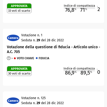
Indice di compattezza
APPROVATA
2
R
76,8
71
%
%
33 voti di scarto
M
O
Votazione n. 1
Camera
Seduta n.
29
del 28 dic 2022
Votazione della questione di fiducia - Articolo unico -
A.C. 705​
VOTO CHIAVE
FIDUCIA
Indice di compattezza
APPROVATA
0
R
86,9
89,5
%
%
30 voti di scarto
M
O
Votazione n. 125
Camera
Seduta n.
29
del 28 dic 2022