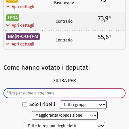
Favorevole
Apri dettagli
73,9
LEGA
%
Contrario
Apri dettagli
55,6
NM(N-C-U-I)-M
%
Contrario
Apri dettagli
Come hanno votato i deputati
FILTRA PER
Solo i ribelli